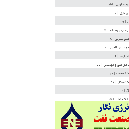
 و متالوژی
| ۴۴
و عایق
| ۷
ی
| ۹
پساب و پسماند
| ۱۲
سی عمومی
| ۵
 و دستورالعمل
| ۱۰
افزارها
| ۶
‌های فنی و مهندسی
| ۷۷
یشگاه نفت
| ۱۷
یشگاه گاز
| ۴۶
| ۶
N
| ۱۳
LNG & 
وله
| ۳۶
ن ذخیره
| ۱۵
شیمی
| ۱۴