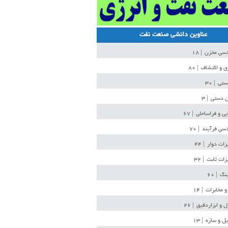
عناوین دانشی صنعت نفت
دسی مخزن
| ۱۸
ی و اکتشاف
| ۸۰
دستی
| ۳۰
ن دستی
| ۳
یی و فراساحلی
| ۶۷
سی فرآیند
| ۷۰
زات دوار
| ۴۴
زات ثابت
| ۳۲
ینگ
| ۶۰
و مخابرات
| ۱۴
ل و ابزاردقیق
| ۲۶
ل و سازه
| ۱۳