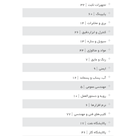
تجهیزات ثابت
| ۳۲
پایپینگ
| ۶۰
برق و مخابرات
| ۱۴
کنترل و ابزاردقیق
| ۲۶
سیویل و سازه
| ۱۳
مواد و متالوژی
| ۴۴
رنگ و عایق
| ۷
ایمنی
| ۹
آب، پساب و پسماند
| ۱۲
مهندسی عمومی
| ۵
رویه و دستورالعمل
| ۱۰
نرم افزارها
| ۶
کلیپ‌های فنی و مهندسی
| ۷۷
پالایشگاه نفت
| ۱۷
پالایشگاه گاز
| ۴۶