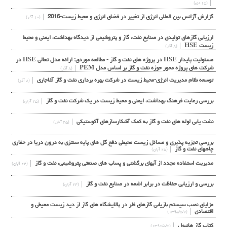
(۱۵ دی)
گزارش آژانس بین المللی انرژی از تغییر در فضای انرژی و محیط زیست-2016
(۱۰ آذر)
ارزیابی گازهای تولیدی در صنایع نفت، گاز و پتروشیمی از دیدگاه بهداشت، ایمنی و محیط
زیست HSE
(۸ آذر)
مسئولیت پایدار HSE در پروژه های نفت و گاز - مطالعه موردی: ارائه مدل تعالی HSE در
شرکت های پروژه محور حوزه نفت و گاز بر اساس مدل PEM
(۸ آذر)
توسعه نظام مديريت انرژي-محيط زيست در شركت بهره برداري نفت و گاز آغاجاري
(۸ آذر)
بررسي رعايت فرهنگ بهداشت، ايمني و محيط زيست در يك شركت نفت و گاز
(۲۵ آبان)
نشت يابي لوله هاي نفت و گاز به كمك آشكارسازهاي آكوستيكي
(۲۵ آبان)
بررسی تجزیه پذیری و مسائل زیست محیطی دفع گل های پایه سنتزی به درون دریا در حفاری
چاههای نفت و گاز
(۲۵ آبان)
مدیریت استفاده مجدد از آبهای برگشتی و پساب های صنعتی پتروشیمی، نفت و گاز
(۲۴ آبان)
بررسی و ارزیابی حفاظت در برابر اشعه در صنایع نفت و گاز
(۲۴ آبان)
مزایای نصب سیستم بازیابی گازهای فلر در پالایشگاه های گاز از دید زیست محیطی و
اقتصادی
(۱۳۹۵/۵/۷)
کتاب گاز هانیول
(۱۳۹۵/۵/۵)