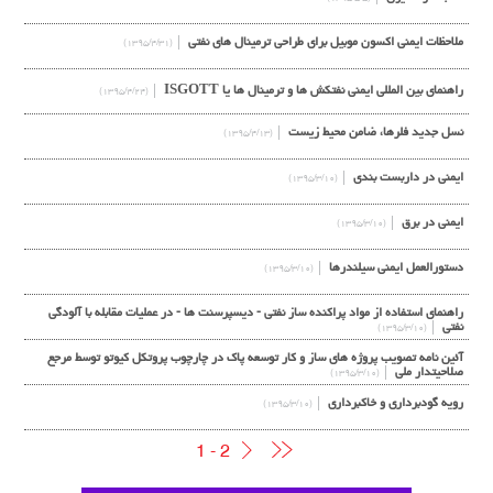
ملاحظات ایمنی اکسون موبیل برای طراحی ترمینال های نفتی
(۱۳۹۵/۴/۳۱)
راهنمای بین المللی ایمنی نفتکش ها و ترمینال ها یا ISGOTT
(۱۳۹۵/۴/۲۴)
نسل جدید فلرها، ضامن محیط زیست
(۱۳۹۵/۴/۱۳)
ایمنی در داربست بندی
(۱۳۹۵/۳/۱۰)
ایمنی در برق
(۱۳۹۵/۳/۱۰)
دستورالعمل ايمنی سيلندرها
(۱۳۹۵/۳/۱۰)
راهنماي استفاده از مواد پراکنده ساز نفتی - دیسپرسنت ها - در عملیات مقابله با آلودگی
نفتی
(۱۳۹۵/۳/۱۰)
آئین نامه تصویب پروژه های ساز و کار توسعه پاک در چارچوب پروتکل کیوتو توسط مرجع
صلاحیتدار ملی
(۱۳۹۵/۳/۱۰)
رویه گودبرداری و خاکبرداری
(۱۳۹۵/۳/۱۰)
1 - 2