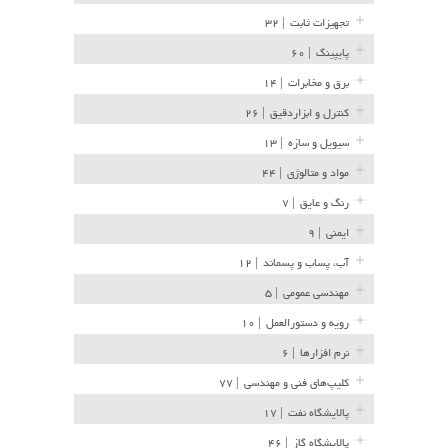
تجهیزات ثابت
| ۳۲
پایپینگ
| ۶۰
برق و مخابرات
| ۱۴
کنترل و ابزاردقیق
| ۲۶
سیویل و سازه
| ۱۳
مواد و متالوژی
| ۴۴
رنگ و عایق
| ۷
ایمنی
| ۹
آب، پساب و پسماند
| ۱۲
مهندسی عمومی
| ۵
رویه و دستورالعمل
| ۱۰
نرم افزارها
| ۶
کلیپ‌های فنی و مهندسی
| ۷۷
پالایشگاه نفت
| ۱۷
پالایشگاه گاز
| ۴۶