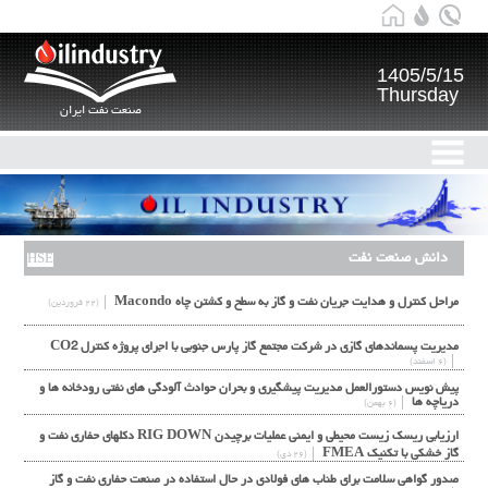
1405/5/15
Thursday
صنعت نفت ایران
دانش صنعت نفت
HSE
مراحل كنترل و هدايت جريان نفت و گاز به سطح و كشتن چاه Macondo
(۲۲ فروردین)
مديريت پسماندهاي گازي در شركت مجتمع گاز پارس جنوبي با اجراي پروژه كنترل CO2
(۶ اسفند)
پيش نويس دستورالعمل مديريت پيشگيري و بحران حوادث آلودگي هاي نفتي رودخانه ها و
درياچه ها
(۶ بهمن)
ارزیابی ریسک زیست محیطی و ایمنی عملیات برچیدن RIG DOWN دکلهای حفاری نفت و
گاز خشکی با تکنیک FMEA
(۲۶ دی)
صدور گواهی سلامت برای طناب های فولادی در حال استفاده در صنعت حفاری نفت و گاز