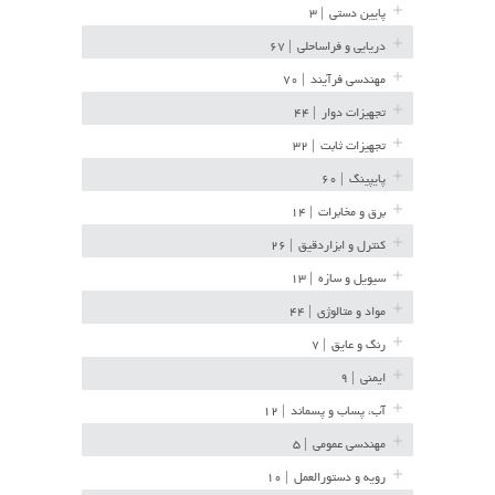
پایین دستی
| ۳
دریایی و فراساحلی
| ۶۷
مهندسی فرآیند
| ۷۰
تجهیزات دوار
| ۴۴
تجهیزات ثابت
| ۳۲
پایپینگ
| ۶۰
برق و مخابرات
| ۱۴
کنترل و ابزاردقیق
| ۲۶
سیویل و سازه
| ۱۳
مواد و متالوژی
| ۴۴
رنگ و عایق
| ۷
ایمنی
| ۹
آب، پساب و پسماند
| ۱۲
مهندسی عمومی
| ۵
رویه و دستورالعمل
| ۱۰