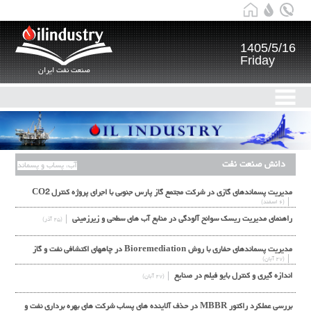
1405/5/16
Friday
صنعت نفت ایران
دانش صنعت نفت
آب، پساب و پسماند
مديريت پسماندهاي گازي در شركت مجتمع گاز پارس جنوبي با اجراي پروژه كنترل CO2
(۶ اسفند)
راهنماي مديريت ريسك سوانح آلودگي در منابع آب هاي سطحي و زيرزميني
(۲۵ آذر)
مدیریت پسماندهای حفاری با روش Bioremediation در چاههای اکتشافی نفت و گاز
(۲۷ آبان)
اندازه گیری و کنترل بایو فیلم در صنایع
(۲۷ آبان)
بررسی عملکرد راکتور MBBR در حذف آلاینده های پساب شرکت های بهره برداری نفت و