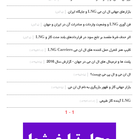
بازارهای جهانی ال ان جی LNG و جایگاه ایران
(۵ آبان)
فن آوری LNG و وضعیت واردات و صادرات آن در ایران و جهان
(۵ آبان)
اثر حدف شرط مقصد بر تابع سود در قراردادهای بلند مدت گاز و LNG
(۵ آبان)
کلیپ هنر کنترل حمل کننده های ال ان جی LNG Carriers
(۱۳۹۵/۳/۱۸)
پلنت ها و ترمینال های ال ان جی در جهان - گزارش سال 2016
(۱۳۹۵/۲/۵)
ال ان جی و ال پی جی چیست؟
(۱۳۹۵/۲/۵)
بازار جهانی گاز و ظهور بازیگری به نام ال ان جی
(۱۳۹۵/۲/۵)
LNG آینده گاز طبیعی
(۱۳۹۴/۱۲/۱۲)
1 - 1