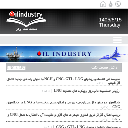
1405/5/15
Thursday
صنعت نفت ایران
دانش صنعت نفت
LNG & LPG
مقایسه فنی اقتصادی روشهای CNG، GTL، LNG و NGH به عنوان راه های جدید انتقال
گاز طبیعی
(۶ آبان)
ارزیابی حساسیت مالی روی رویکرد های متفاوت LNG
(۶ آبان)
جایگاههای دو منظوره ال سی ان جی- بررسی و امکان سنجی دخیره سازی LNG در جایگاههای
CNG
(۶ آبان)
بررسی انتقال گاز از طریق فناوری هیدرات های گازی و مقایسه آن با انتقال به شکل CNG و
LNG
(۵ آبان)
بررسی امکان تولید و مصرف GTL، LNG و CNG
(۵ آبان)