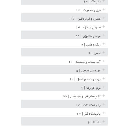
پایپینگ
| ۶۰
برق و مخابرات
| ۱۴
کنترل و ابزاردقیق
| ۲۶
سیویل و سازه
| ۱۳
مواد و متالوژی
| ۴۴
رنگ و عایق
| ۷
ایمنی
| ۹
آب، پساب و پسماند
| ۱۲
مهندسی عمومی
| ۵
رویه و دستورالعمل
| ۱۰
نرم افزارها
| ۶
کلیپ‌های فنی و مهندسی
| ۷۷
پالایشگاه نفت
| ۱۷
پالایشگاه گاز
| ۴۶
| ۶
NGL