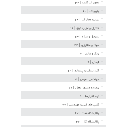
تجهیزات ثابت
| ۳۲
پایپینگ
| ۶۰
برق و مخابرات
| ۱۴
کنترل و ابزاردقیق
| ۲۶
سیویل و سازه
| ۱۳
مواد و متالوژی
| ۴۴
رنگ و عایق
| ۷
ایمنی
| ۹
آب، پساب و پسماند
| ۱۲
مهندسی عمومی
| ۵
رویه و دستورالعمل
| ۱۰
نرم افزارها
| ۶
کلیپ‌های فنی و مهندسی
| ۷۷
پالایشگاه نفت
| ۱۷
پالایشگاه گاز
| ۴۶