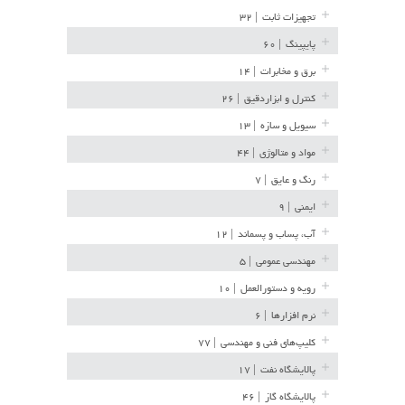
تجهیزات ثابت
| ۳۲
پایپینگ
| ۶۰
برق و مخابرات
| ۱۴
کنترل و ابزاردقیق
| ۲۶
سیویل و سازه
| ۱۳
مواد و متالوژی
| ۴۴
رنگ و عایق
| ۷
ایمنی
| ۹
آب، پساب و پسماند
| ۱۲
مهندسی عمومی
| ۵
رویه و دستورالعمل
| ۱۰
نرم افزارها
| ۶
کلیپ‌های فنی و مهندسی
| ۷۷
پالایشگاه نفت
| ۱۷
پالایشگاه گاز
| ۴۶