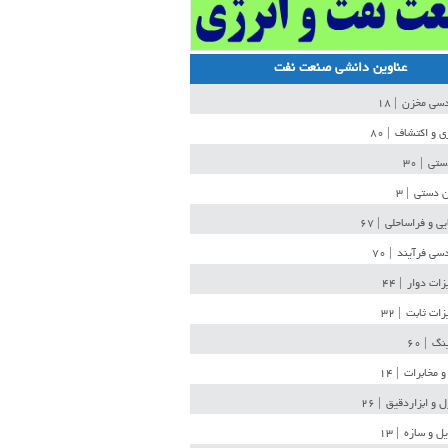
عناوین دانشی صنعت نفت
دسی مخزن
| ۱۸
ی و اکتشاف
| ۸۰
دستی
| ۳۰
ن دستی
| ۳
یی و فراساحلی
| ۶۷
سی فرآیند
| ۷۰
زات دوار
| ۴۴
زات ثابت
| ۳۲
ینگ
| ۶۰
و مخابرات
| ۱۴
ل و ابزاردقیق
| ۲۶
ل و سازه
| ۱۳