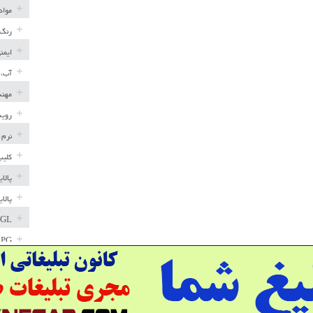
مواد
رنگ 
ایمن
آب، 
مهند
رویه
نرم 
کلیپ
پالا
پالا
GL
LPG
خط ل
مخاز
پترو