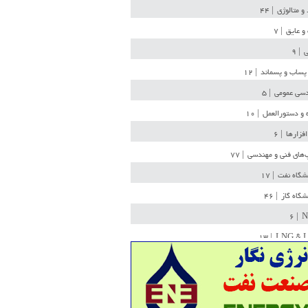
 و متالوژی
| ۴۴
و عایق
| ۷
ی
| ۹
پساب و پسماند
| ۱۲
سی عمومی
| ۵
 و دستورالعمل
| ۱۰
افزارها
| ۶
‌های فنی و مهندسی
| ۷۷
یشگاه نفت
| ۱۷
یشگاه گاز
| ۴۶
| ۶
N
| ۱۳
LNG & 
وله
| ۳۶
ن ذخیره
| ۱۵
شیمی
| ۱۴