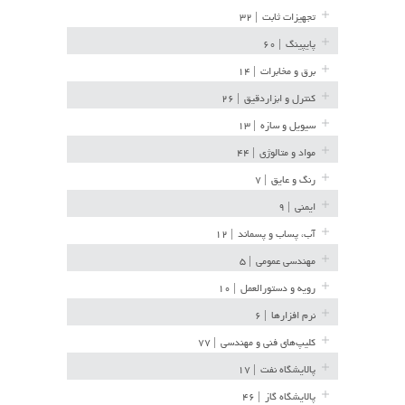
تجهیزات ثابت
| ۳۲
پایپینگ
| ۶۰
برق و مخابرات
| ۱۴
کنترل و ابزاردقیق
| ۲۶
سیویل و سازه
| ۱۳
مواد و متالوژی
| ۴۴
رنگ و عایق
| ۷
ایمنی
| ۹
آب، پساب و پسماند
| ۱۲
مهندسی عمومی
| ۵
رویه و دستورالعمل
| ۱۰
نرم افزارها
| ۶
کلیپ‌های فنی و مهندسی
| ۷۷
پالایشگاه نفت
| ۱۷
پالایشگاه گاز
| ۴۶