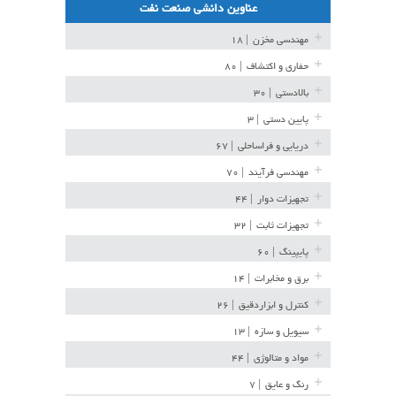
عناوین دانشی صنعت نفت
مهندسی مخزن
| ۱۸
حفاری و اکتشاف
| ۸۰
بالادستی
| ۳۰
پایین دستی
| ۳
دریایی و فراساحلی
| ۶۷
مهندسی فرآیند
| ۷۰
تجهیزات دوار
| ۴۴
تجهیزات ثابت
| ۳۲
پایپینگ
| ۶۰
برق و مخابرات
| ۱۴
کنترل و ابزاردقیق
| ۲۶
سیویل و سازه
| ۱۳
مواد و متالوژی
| ۴۴
رنگ و عایق
| ۷