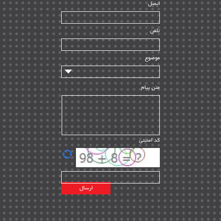
ایمیل
ساخت و نصب
| ۱۲
راه اندازی
| ۹
تلفن
سازندگان و تامین کنندگان
| ۱۰
تامین مالی و سرمایه گذاری
| ۳۲
موضوع
ماشین آلات
| ۱۲
مدیریت پروژه
| ۹۱
متن پیام
مدیریت دانش
| ۹
مدیریت سازمانی و عمومی
| ۲
تأمین کالا
| ۱۳
کد امنیتی
| ۲۰
EPC
پیمانکاران بین المللی
| ۸
اطلاعات انرژی کشورها
| ۱۴
پروژه های خارجی
| ۱۵
نقشه های نفت و گاز خارجی
| ۱۰
شرکت های نفتی
| ۱۴