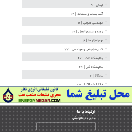
ایمنی
| ۹
آب، پساب و پسماند
| ۱۲
مهندسی عمومی
| ۵
رویه و دستورالعمل
| ۱۰
نرم افزارها
| ۶
کلیپ‌های فنی و مهندسی
| ۷۷
پالایشگاه نفت
| ۱۷
پالایشگاه گاز
| ۴۶
| ۶
NGL
| ۱۳
LNG & LPG
خط لوله
| ۳۶
مخازن ذخیره
| ۱۵
ارﺗﺒﺎط ﺑﺎ ما
پتروشیمی
| ۱۴
ﻧﺎم و ﻧﺎم ﺧﺎﻧﻮادﮔﻰ
بازرسی و QC
| ۱۵
| ۳۹
HSE