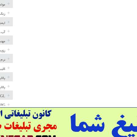
مواد
رنگ 
ایمن
آب، 
مهند
رویه
نرم 
کلیپ
پالا
پالا
GL
LPG
خط ل
مخاز
پترو