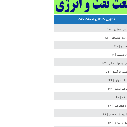
عناوین دانشی صنعت نفت
دسی مخزن
| ۱۸
ی و اکتشاف
| ۸۰
دستی
| ۳۰
ن دستی
| ۳
یی و فراساحلی
| ۶۷
سی فرآیند
| ۷۰
زات دوار
| ۴۴
زات ثابت
| ۳۲
ینگ
| ۶۰
و مخابرات
| ۱۴
ل و ابزاردقیق
| ۲۶
ل و سازه
| ۱۳