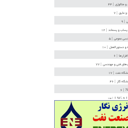
 و متالوژی
| ۴۴
و عایق
| ۷
ی
| ۹
پساب و پسماند
| ۱۲
سی عمومی
| ۵
 و دستورالعمل
| ۱۰
افزارها
| ۶
‌های فنی و مهندسی
| ۷۷
یشگاه نفت
| ۱۷
یشگاه گاز
| ۴۶
| ۶
N
| ۱۳
LNG & 
وله
| ۳۶
ن ذخیره
| ۱۵
شیمی
| ۱۴