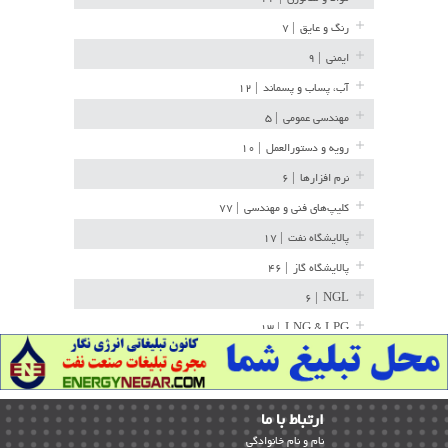
رنگ و عایق
| ۷
ایمنی
| ۹
آب، پساب و پسماند
| ۱۲
مهندسی عمومی
| ۵
رویه و دستورالعمل
| ۱۰
نرم افزارها
| ۶
کلیپ‌های فنی و مهندسی
| ۷۷
پالایشگاه نفت
| ۱۷
پالایشگاه گاز
| ۴۶
| ۶
NGL
| ۱۳
LNG & LPG
خط لوله
| ۳۶
مخازن ذخیره
| ۱۵
ارﺗﺒﺎط ﺑﺎ ما
پتروشیمی
| ۱۴
ﻧﺎم و ﻧﺎم ﺧﺎﻧﻮادﮔﻰ