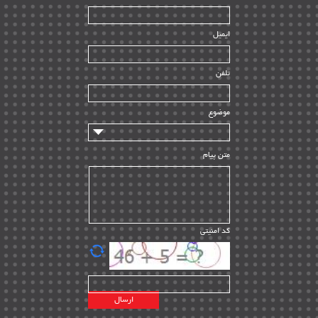
بازرسی و QC
| ۱۵
| ۳۹
HSE
ایمیل
ساخت و نصب
| ۱۲
راه اندازی
| ۹
تلفن
سازندگان و تامین کنندگان
| ۱۰
تامین مالی و سرمایه گذاری
| ۳۲
موضوع
ماشین آلات
| ۱۲
مدیریت پروژه
| ۹۱
متن پیام
مدیریت دانش
| ۹
مدیریت سازمانی و عمومی
| ۲
تأمین کالا
| ۱۳
کد امنیتی
| ۲۰
EPC
پیمانکاران بین المللی
| ۸
اطلاعات انرژی کشورها
| ۱۴
پروژه های خارجی
| ۱۵