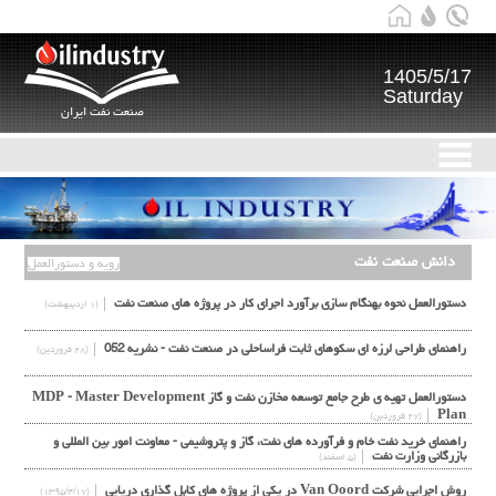
1405/5/17
Saturday
صنعت نفت ایران
دانش صنعت نفت
رویه و دستورالعمل
دستورالعمل نحوه بهنگام سازی برآورد اجرای کار در پروژه های صنعت نفت
(۱ اردیبهشت)
راهنمای طراحی لرزه ای سکوهای ثابت فراساحلی در صنعت نفت - نشریه 052
(۲۸ فروردین)
دستورالعمل تهیه ی طرح جامع توسعه مخازن نفت و گاز MDP - Master Development
Plan
(۲۷ فروردین)
راهنماي خرید نفت خام و فرآورده هاي نفت، گاز و پتروشیمی - معاونت امور بین المللی و
بازرگانی وزارت نفت
(۵ اسفند)
روش اجرایی شرکت Van Ooord در یکی از پروژه های کابل گذاری دریایی
(۱۳۹۵/۴/۱۷)