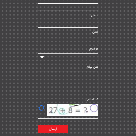
بازرسی و QC
| ۱۵
| ۳۹
HSE
ایمیل
ساخت و نصب
| ۱۲
راه اندازی
| ۹
تلفن
سازندگان و تامین کنندگان
| ۱۰
تامین مالی و سرمایه گذاری
| ۳۲
موضوع
ماشین آلات
| ۱۲
مدیریت پروژه
| ۹۱
متن پیام
مدیریت دانش
| ۹
مدیریت سازمانی و عمومی
| ۲
تأمین کالا
| ۱۳
کد امنیتی
| ۲۰
EPC
پیمانکاران بین المللی
| ۸
اطلاعات انرژی کشورها
| ۱۴
پروژه های خارجی
| ۱۵