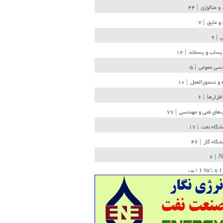
 و متالوژی
| ۴۴
و عایق
| ۷
ی
| ۹
پساب و پسماند
| ۱۲
سی عمومی
| ۵
 و دستورالعمل
| ۱۰
افزارها
| ۶
‌های فنی و مهندسی
| ۷۷
یشگاه نفت
| ۱۷
یشگاه گاز
| ۴۶
| ۶
N
| ۱۳
LNG & 
وله
| ۳۶
ن ذخیره
| ۱۵
شیمی
| ۱۴