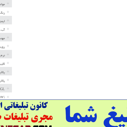
مواد
رنگ 
ایمن
آب، 
مهند
رویه
نرم 
کلیپ
پالا
پالا
GL
LPG
خط ل
مخاز
پترو