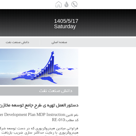
1405/5/17
Saturday
صفحه اصلی
دانش صنعت نفت
دانش صنعت نفت
دستورالعمل تهیه ی طرح جامع توسعه مخازن نفت و گاز elopment Plan
نام لاتین:Master Development Plan MDP Instruction
کد مطلب:RE-013
فراوانی میادین هیدروکربوری که در دست توسعه شرکت
هیدروکربوری با رعایت حداکثر سازی ضریب بازیافت مخا