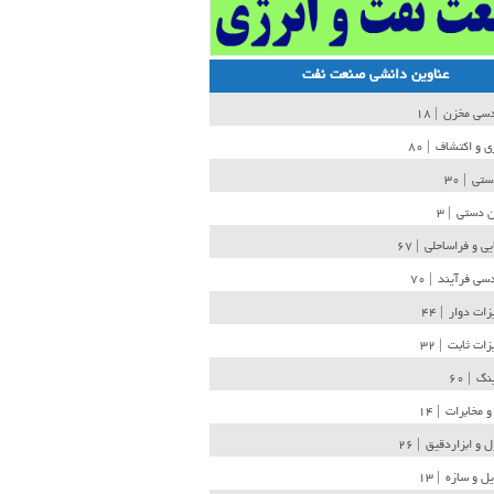
عناوین دانشی صنعت نفت
دسی مخزن
| ۱۸
ی و اکتشاف
| ۸۰
دستی
| ۳۰
ن دستی
| ۳
یی و فراساحلی
| ۶۷
سی فرآیند
| ۷۰
زات دوار
| ۴۴
زات ثابت
| ۳۲
ینگ
| ۶۰
و مخابرات
| ۱۴
ل و ابزاردقیق
| ۲۶
ل و سازه
| ۱۳