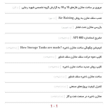
مروری بر ساخت مخازن فازهای 15 و 16 به گزارش گروه تخصصی شهید رجایی
(۱ آذر)
نصب سقف مخزن به روش Air Raising
(۱ مهر)
بازرسی مخازن تحت فشار
(۱۵ شهریور)
تشریح استاندارد API 650
(۱۳۹۵/۴/۱۷)
انیمیشن چگونگی ساخت مخازن ذخیره ?How Storage Tanks are made
(۱۳۹۵/۳/۲۰)
کلیپ نحوه حرکت سقف مخازن سقف شناور
(۱۳۹۵/۳/۲۰)
کلیپ روش جدید ساخت مخزن ذخیره
(۱۳۹۵/۳/۲۰)
ساخت مخازن ذخیره سقف شناور
(۱۳۹۵/۱/۱۰)
کنترل کیفیت پروژه‌های صنعتی
(۱۳۹۴/۱۲/۱۲)
مخازن ذخیره در صنعت نفت و گاز
(۱۳۹۴/۱۲/۱۲)
1 - 1