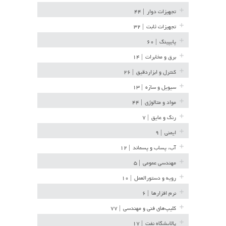
تجهیزات دوار
| ۴۴
تجهیزات ثابت
| ۳۲
پایپینگ
| ۶۰
برق و مخابرات
| ۱۴
کنترل و ابزاردقیق
| ۲۶
سیویل و سازه
| ۱۳
مواد و متالوژی
| ۴۴
رنگ و عایق
| ۷
ایمنی
| ۹
آب، پساب و پسماند
| ۱۲
مهندسی عمومی
| ۵
رویه و دستورالعمل
| ۱۰
نرم افزارها
| ۶
کلیپ‌های فنی و مهندسی
| ۷۷
پالایشگاه نفت
| ۱۷