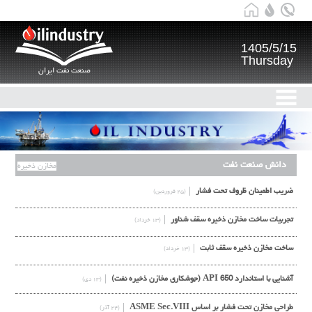
1405/5/15
Thursday
صنعت نفت ایران
دانش صنعت نفت
مخازن ذخیره
ضریب اطمینان ظروف تحت فشار
(۲۵ فروردین)
تجربیات ساخت مخازن ذخیره سقف شناور
(۱۳ خرداد)
ساخت مخازن ذخیره سقف ثابت
(۱۳ خرداد)
آشنایی با استاندارد API 650 (جوشکاری مخازن ذخیره نفت)
(۱۳ دی)
طراحي مخازن تحت فشار بر اساس ASME Sec.VIII
(۲۴ آذر)