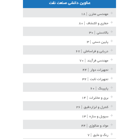
عناوین دانشی صنعت نفت
مهندسی مخزن
| ۱۸
حفاری و اکتشاف
| ۸۰
بالادستی
| ۳۰
پایین دستی
| ۳
دریایی و فراساحلی
| ۶۷
مهندسی فرآیند
| ۷۰
تجهیزات دوار
| ۴۴
تجهیزات ثابت
| ۳۲
پایپینگ
| ۶۰
برق و مخابرات
| ۱۴
کنترل و ابزاردقیق
| ۲۶
سیویل و سازه
| ۱۳
مواد و متالوژی
| ۴۴
رنگ و عایق
| ۷