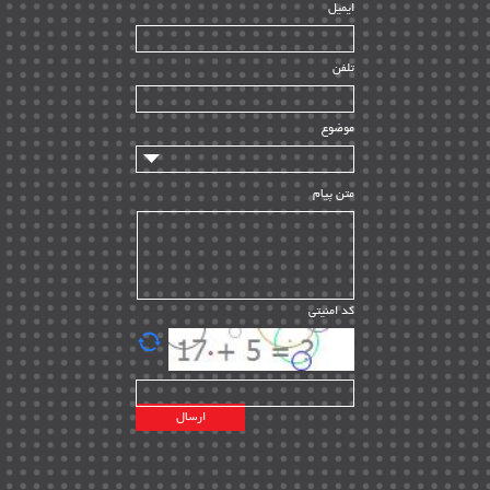
ایمیل
ساخت و نصب
| ۱۲
راه اندازی
| ۹
تلفن
سازندگان و تامین کنندگان
| ۱۰
تامین مالی و سرمایه گذاری
| ۳۲
موضوع
ماشین آلات
| ۱۲
مدیریت پروژه
| ۹۱
متن پیام
مدیریت دانش
| ۹
مدیریت سازمانی و عمومی
| ۲
تأمین کالا
| ۱۳
کد امنیتی
| ۲۰
EPC
پیمانکاران بین المللی
| ۸
اطلاعات انرژی کشورها
| ۱۴
پروژه های خارجی
| ۱۵
نقشه های نفت و گاز خارجی
| ۱۰
شرکت های نفتی
| ۱۴