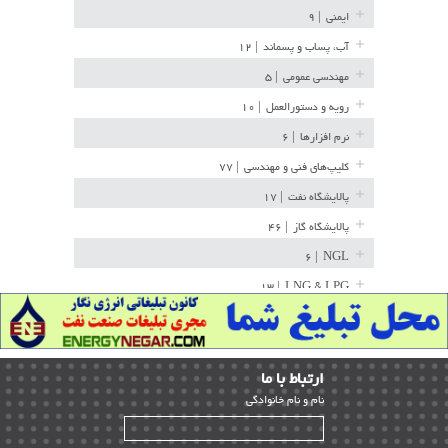
ایمنی
| ۹
آب، پساب و پسماند
| ۱۲
مهندسی عمومی
| ۵
رویه و دستورالعمل
| ۱۰
نرم افزارها
| ۶
کلیپ‌های فنی و مهندسی
| ۷۷
پالایشگاه نفت
| ۱۷
پالایشگاه گاز
| ۴۶
| ۶
NGL
| ۱۳
LNG & LPG
خط لوله
| ۳۶
مخازن ذخیره
| ۱۵
ارﺗﺒﺎط ﺑﺎ ما
پتروشیمی
| ۱۴
ﻧﺎم و ﻧﺎم ﺧﺎﻧﻮادﮔﻰ
بازرسی و QC
| ۱۵
| ۳۹
HSE