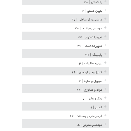
بالادستی
| ۳۰
پایین دستی
| ۳
دریایی و فراساحلی
| ۶۷
مهندسی فرآیند
| ۷۰
تجهیزات دوار
| ۴۴
تجهیزات ثابت
| ۳۲
پایپینگ
| ۶۰
برق و مخابرات
| ۱۴
کنترل و ابزاردقیق
| ۲۶
سیویل و سازه
| ۱۳
مواد و متالوژی
| ۴۴
رنگ و عایق
| ۷
ایمنی
| ۹
آب، پساب و پسماند
| ۱۲
مهندسی عمومی
| ۵