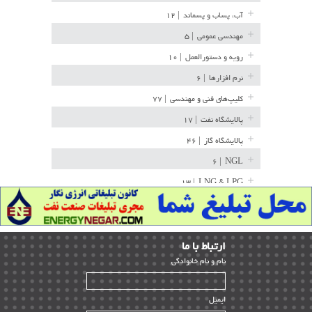
آب، پساب و پسماند
| ۱۲
مهندسی عمومی
| ۵
رویه و دستورالعمل
| ۱۰
نرم افزارها
| ۶
کلیپ‌های فنی و مهندسی
| ۷۷
پالایشگاه نفت
| ۱۷
پالایشگاه گاز
| ۴۶
| ۶
NGL
| ۱۳
LNG & LPG
خط لوله
| ۳۶
مخازن ذخیره
| ۱۵
ارﺗﺒﺎط ﺑﺎ ما
پتروشیمی
| ۱۴
ﻧﺎم و ﻧﺎم ﺧﺎﻧﻮادﮔﻰ
بازرسی و QC
| ۱۵
| ۳۹
HSE
ایمیل
ساخت و نصب
| ۱۲