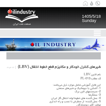
1405/5/18
Sunday
صنعت نفت ایران
شیرهای کنترل خودکار و مکانیزم قطع خطوط انتقال (LBV)
۲۴ خرداد
نام لاتین:LBV
کد مطلب:PL-013
این فایل آموزشی شامل موارد ذیل می‌باشد:
1- آشنايي با نيوماتيك و شيرهاي صنعتي
2- سيستمهاي لاين برك
3- عملگرها
4- عمل كننده هاي خطوط لوله انتقال گاز ايران
5- عمل كننده؛ از سفارش تا نصب و راه اندازي
مولف: اکبر دوستارگان