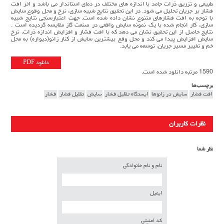
طبیعی و تزریق ذرات جامد با اندازه هاي مختلف در دمای استاندار می باشد و اثر افت
فشار بر جریان تحلیل می شود. در این تحقیق نتایج شبیه سازی، نرخ و محل وقوع سایش
با توجه به افت فشارهای متنوع نشان داده شده است. جهت اعتبارسنجی نتایج شبیه
سازی، کار انجام شده با یک نمونه سایش واقعی در صنعت گاز مقایسه گردیده است .
نتايج حاصل از اين تحقيق نشان می دهد كه با افت فشار و افزايش اندازه ذرات، نرخ
سایش افزایش پیدا می کند و محل وقع بیشترین سایش از کنار زانو(دیواره) به محل
خم و تغییر مسیر جریان، توسعه می یابد.
دانلود PDF
1590 مرتبه دانلود شده است.
برچسب‌ها
افت فشار
سایش در زانوها
ایستگاه تقلیل فشار
سایش
تقلیل فشار
فشار
نظرات کاربران
نظر شما
نام و نام خانوادگی
ایمیل
کد امنیتی