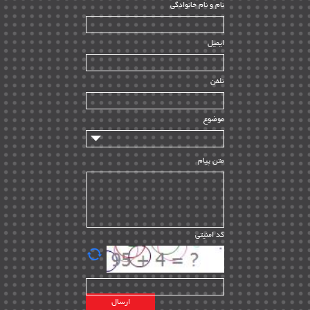
ﻧﺎم و ﻧﺎم ﺧﺎﻧﻮادﮔﻰ
بازرسی و QC
| ۱۵
| ۳۹
HSE
ایمیل
ساخت و نصب
| ۱۲
راه اندازی
| ۹
تلفن
سازندگان و تامین کنندگان
| ۱۰
تامین مالی و سرمایه گذاری
| ۳۲
موضوع
ماشین آلات
| ۱۲
مدیریت پروژه
| ۹۱
متن پیام
مدیریت دانش
| ۹
مدیریت سازمانی و عمومی
| ۲
تأمین کالا
| ۱۳
کد امنیتی
| ۲۰
EPC
پیمانکاران بین المللی
| ۸
اطلاعات انرژی کشورها
| ۱۴
پروژه های خارجی
| ۱۵