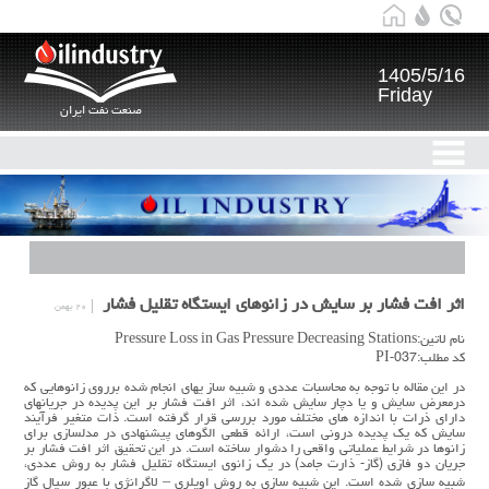
1405/5/16
Friday
صنعت نفت ایران
اثر افت فشار بر سایش در زانوهای ایستگاه تقلیل فشار
۲۰ بهمن
نام لاتین:Pressure Loss in Gas Pressure Decreasing Stations
کد مطلب:PI-037
در اين مقاله با توجه به محاسبات عددي و شبيه ساز يهاي انجام شده برروی زانوهایی که
درمعرض سایش و یا دچار سایش شده اند، اثر افت فشار بر اين پديده در جريانهاي
داراي ذرات با اندازه هاي مختلف مورد بررسي قرار گرفته است. ذات متغیر فرآیند
سایش که یک پدیده درونی است، ارائه قطعی الگوهای پیشنهادی در مدلسازی برای
زانوها در شرایط عملیاتی واقعی را دشوار ساخته است. در این تحقیق اثر افت فشار بر
جریان دو فازی (گاز- ذارت جامد) در یک زانوی ایستگاه تقلیل فشار به روش عددی،
شبیه سازی شده است. این شبیه سازی به روش اویلری – لاگرانژی با عبور سیال گاز