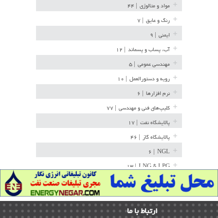
مواد و متالوژی
| ۴۴
رنگ و عایق
| ۷
ایمنی
| ۹
آب، پساب و پسماند
| ۱۲
مهندسی عمومی
| ۵
رویه و دستورالعمل
| ۱۰
نرم افزارها
| ۶
کلیپ‌های فنی و مهندسی
| ۷۷
پالایشگاه نفت
| ۱۷
پالایشگاه گاز
| ۴۶
| ۶
NGL
| ۱۳
LNG & LPG
خط لوله
| ۳۶
مخازن ذخیره
| ۱۵
ارﺗﺒﺎط ﺑﺎ ما
پتروشیمی
| ۱۴