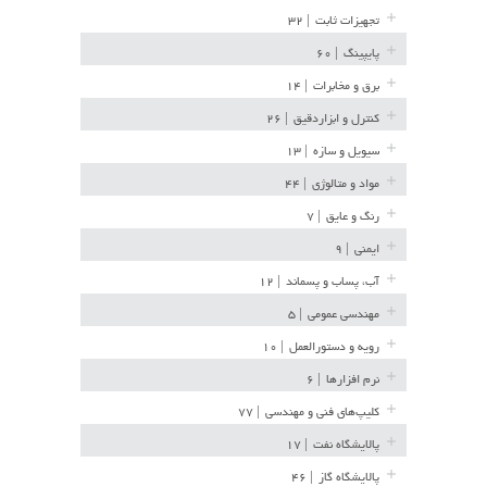
تجهیزات ثابت
| ۳۲
پایپینگ
| ۶۰
برق و مخابرات
| ۱۴
کنترل و ابزاردقیق
| ۲۶
سیویل و سازه
| ۱۳
مواد و متالوژی
| ۴۴
رنگ و عایق
| ۷
ایمنی
| ۹
آب، پساب و پسماند
| ۱۲
مهندسی عمومی
| ۵
رویه و دستورالعمل
| ۱۰
نرم افزارها
| ۶
کلیپ‌های فنی و مهندسی
| ۷۷
پالایشگاه نفت
| ۱۷
پالایشگاه گاز
| ۴۶