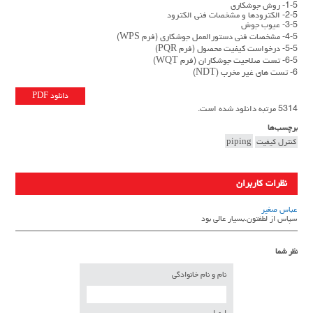
1-5- روش جوشکاری
2-5- الکترودها و مشخصات فنی الکترود
3-5- عیوب جوش
4-5- مشخصات فنی دستورالعمل جوشکاری (فرم WPS)
5-5- درخواست کیفیت محصول (فرم PQR)
6-5- تست صلاحیت جوشکاران (فرم WQT)
6- تست های غیر مخرب (NDT)
دانلود PDF
5314 مرتبه دانلود شده است.
برچسب‌ها
کنترل کیفیت
piping
نظرات کاربران
عباس صغیر
سپاس از لطفتون.بسیار عالی بود
نظر شما
نام و نام خانوادگی