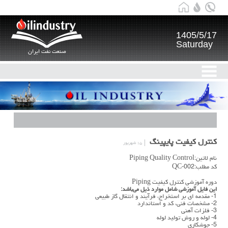
1405/5/17
Saturday
صنعت نفت ایران
کنترل کیفیت پایپینگ
۱۵ شهریور
نام لاتین:Piping Quality Control
کد مطلب:QC-002
دوره آموزشی کنترل کیفیت Piping
این فایل آموزشی شامل موارد ذیل می‌باشد:
1- مقدمه ای بر استخراج، فرآیند و انتقال گاز طبیعی
2- مشخصات فنی، کد و استاندارد
3- فلزات آهنی
4- لوله و روش تولید لوله
5- جوشکاری