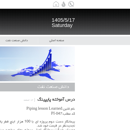
1405/5/17
Saturday
صفحه اصلی
دانش صنعت نفت
دانش صنعت نفت
درس آموخته پایپینگ
۱۳ اسفند
نام لاتین:Piping lesson Learned
کد مطلب:PI-047
تجدیدنظر در قیمت خود شد.