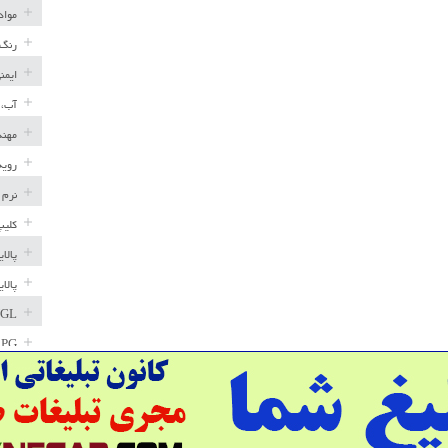
مواد
رنگ 
ایمن
آب، 
مهند
رویه
نرم 
کلیپ
پالا
پالا
GL
LPG
خط ل
مخاز
پترو