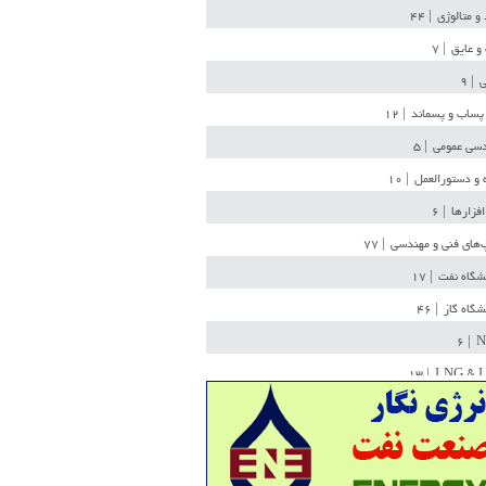
 و متالوژی
| ۴۴
و عایق
| ۷
ی
| ۹
پساب و پسماند
| ۱۲
سی عمومی
| ۵
 و دستورالعمل
| ۱۰
افزارها
| ۶
‌های فنی و مهندسی
| ۷۷
یشگاه نفت
| ۱۷
یشگاه گاز
| ۴۶
| ۶
N
| ۱۳
LNG & 
وله
| ۳۶
ن ذخیره
| ۱۵
شیمی
| ۱۴