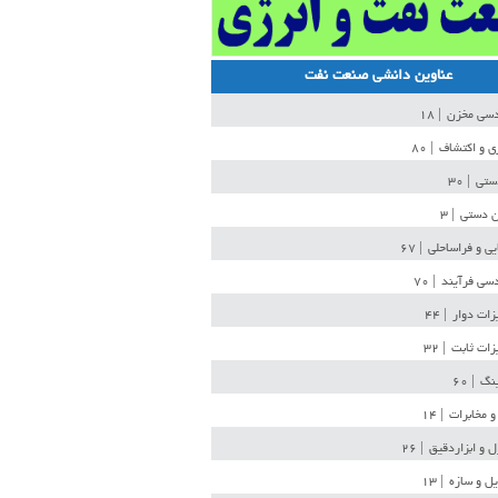
عناوین دانشی صنعت نفت
دسی مخزن
| ۱۸
ی و اکتشاف
| ۸۰
دستی
| ۳۰
ن دستی
| ۳
یی و فراساحلی
| ۶۷
سی فرآیند
| ۷۰
زات دوار
| ۴۴
زات ثابت
| ۳۲
ینگ
| ۶۰
و مخابرات
| ۱۴
ل و ابزاردقیق
| ۲۶
ل و سازه
| ۱۳