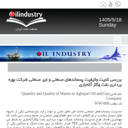
1405/5/18
Sunday
صنعت نفت ایران
بررسي كميت وكيفيت پسماندهاي صنعتي و غير صنعتي شركت بهره
برداري نفت وگاز آغاجاري
۲۷ آبان
نام لاتین:Quantity and Quality of Wastes in Aghajari Oil and Gas
Company
کد مطلب:WW-005
مديريت پسماندهاي صنعتي مانند لجن هاي نفتي و مواد زايد غيرصنعتي يكي از شيوه
هاي بسيار مناسب براي كاهش اثرات سوء فعاليتهاي صنعتي در محيط زيست مي باشد كه
مهمترين هدف طرح مديريت پسماند شركت بهره برداري نفت وگازآغاجاري به شمار مي
آيد.اين شركت با توليد ميانگين 783 هزار بشكه در روز نفت سبك و سنگين يكي از
هفت ميدان نفتي براي تامين خوراك پالايشگاههاي داخل كشور و صادرات بوده و از