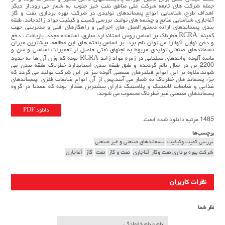
جمله شركت هاي تابعه شركت ملي مناطق نفت خيز جنوب به شمار مي رود.از ديگر
اهداف طرح، شناسايي انواع پسماندهاي توليدي در شركت بهره برداري نفت و گاز
آغاجاري، شناسايي منابع و چشمه هاي توليد، بررسي كميت و كيفيت مواد زائدجامد، طبقه
بندي پسماندهاي ارائه دستورالعمل هاي اجرايي و راهكارهاي فني و مديريتي جهت
كمينه ،RCRA خطرناك بر اساس روش استاندارد سازي، استفاده مجدد، بازيافت ، دفع
و دفن نهايي آنها را مي توان نام برد. بر اساس يافته هاي اين مطالعه، بيشترين ميزان
پسماندهاي صنعتي توليدي مربوط به لجنهاي نفتي حاصل از تعميرات اساسي و شن و
ماسه آلوده واحدهاي عملياتي در زمره مواد زايد RCRA بوده كه وزن آن ها به حدود
2200 تن در سال بالغ گرديده و طبق طبقه بندي استاندارد خطرناك طبقه بندي مي
شوند.علاوه بر اين انواع فيلترهاي صنعتي آلوده نيز در اين شركت توليد مي گردد كه
جزء پسماند هاي خطرناك به شمار مي آيند.پس از آن انواع ضايعات فلزي ،پسماندهاي
غذايي و ضايعات لاستيك و پلاستيك داراي بيشترين مقدار بوده كه عمدتا در گروه
پسماندهاي صنعتي غير خطرناك محسوب مي شوند.
دانلود PDF
1485 مرتبه دانلود شده است.
برچسب‌ها
بررسي كميت وكيفيت
پسماندهاي صنعتي و غير صنعتي
شركت بهره برداري نفت وگاز آغاجاري
نفت و گاز
نفت
گاز
آغاجاری
نظرات کاربران
نظر شما
نام و نام خانوادگی