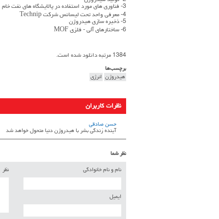
2- تولید هیدروژن
3- فناوری های مورد استفاده در پالایشگاه های نفت خام
4- معرفی واحد تحت لیسانس شرکت Technip
5- ذخیره سازی هیدروژن
6- ساختارهای آلی - فلزی MOF
1384 مرتبه دانلود شده است.
برچسب‌ها
هیدروژن
انرژِی
نظرات کاربران
حسن صادقی
آینده زندگی بشر با هیدروژن دنیا متحول خواهد شد
نظر شما
نام و نام خانوادگی
نظر
ایمیل