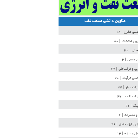
عناوین دانشی صنعت نفت
دسی مخزن
| ۱۸
ی و اکتشاف
| ۸۰
دستی
| ۳۰
ن دستی
| ۳
یی و فراساحلی
| ۶۷
سی فرآیند
| ۷۰
زات دوار
| ۴۴
زات ثابت
| ۳۲
ینگ
| ۶۰
و مخابرات
| ۱۴
ل و ابزاردقیق
| ۲۶
ل و سازه
| ۱۳