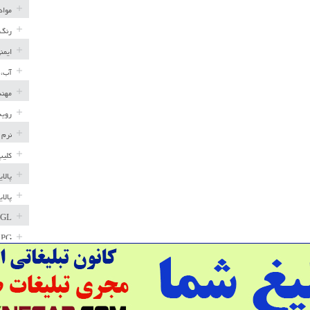
مواد
رنگ 
ایمن
آب، 
مهند
رویه
نرم 
کلیپ
پالا
پالا
GL
LPG
خط ل
مخاز
پترو