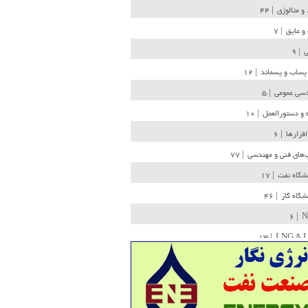
 و متالوژی
| ۴۴
و عایق
| ۷
ی
| ۹
پساب و پسماند
| ۱۲
سی عمومی
| ۵
 و دستورالعمل
| ۱۰
افزارها
| ۶
‌های فنی و مهندسی
| ۷۷
یشگاه نفت
| ۱۷
یشگاه گاز
| ۴۶
| ۶
N
| ۱۳
LNG & 
وله
| ۳۶
ن ذخیره
| ۱۵
شیمی
| ۱۴