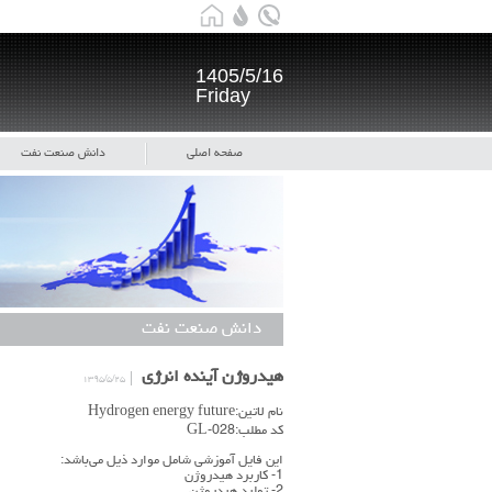
1405/5/16
Friday
صفحه اصلی
دانش صنعت نفت
دانش صنعت نفت
هیدروژن آینده انرژی
۱۳۹۵/۵/۲۵
نام لاتین:Hydrogen energy future
کد مطلب:GL-028
این فایل آموزشی شامل موارد ذیل می‌باشد:
1- کاربرد هیدروژن