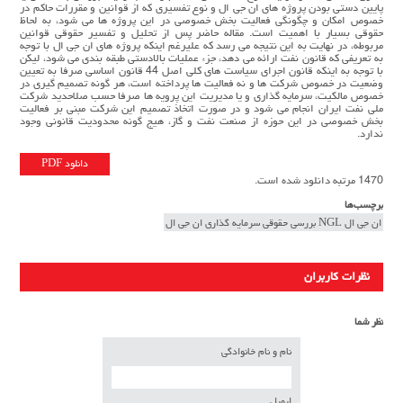
پایین دستی بودن پروژه های ان جی ال و نوع تفسیری که از قوانین و مقررات حاکم در
خصوص امکان و چگونگی فعالیت بخش خصوصی در این پروژه ها می شود، به لحاظ
حقوقی بسیار با اهمیت است. مقاله حاضر پس از تحلیل و تفسیر حقوقی قوانین
مربوطه، در نهایت به این نتیجه می رسد که علیرغم اینکه پروژه های ان جی ال با توجه
به تعریفی که قانون نفت ارائه می دهد، جزء عملیات بالادستی طبقه بندی می شود، لیکن
با توجه به اینکه قانون اجرای سیاست های کلی اصل 44 قانون اساسی صرفا به تعیین
وضعیت در خصوص شرکت ها و نه فعالیت ها پرداخته است، هر گونه تصمیم گیری در
خصوص مالکیت، سرمایه گذاری و یا مدیریت این پرويه ها صرفا حسب صلاحدید شرکت
ملی نفت ایران انجام می شود و در صورت اتخاذ تصمیم این شرکت مبنی بر فعالیت
بخش خصوصی در این حوزه از صنعت نفت و گاز، هیج گونه محدودیت قانونی وجود
ندارد.
دانلود PDF
1470 مرتبه دانلود شده است.
برچسب‌ها
ان جی ال NGL بررسی حقوقی سرمایه گذاری ان جی ال
نظرات کاربران
نظر شما
نام و نام خانوادگی
ایمیل