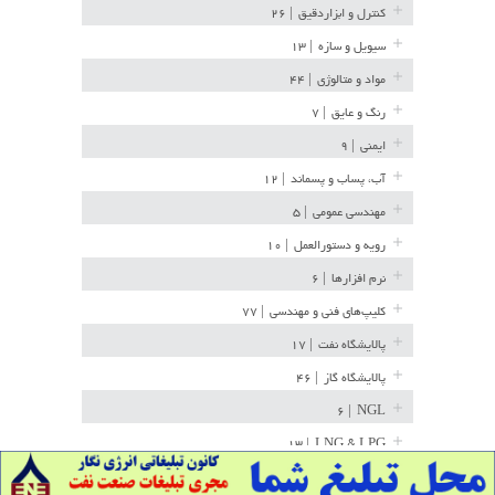
کنترل و ابزاردقیق
| ۲۶
سیویل و سازه
| ۱۳
مواد و متالوژی
| ۴۴
رنگ و عایق
| ۷
ایمنی
| ۹
آب، پساب و پسماند
| ۱۲
مهندسی عمومی
| ۵
رویه و دستورالعمل
| ۱۰
نرم افزارها
| ۶
کلیپ‌های فنی و مهندسی
| ۷۷
پالایشگاه نفت
| ۱۷
پالایشگاه گاز
| ۴۶
| ۶
NGL
| ۱۳
LNG & LPG
خط لوله
| ۳۶