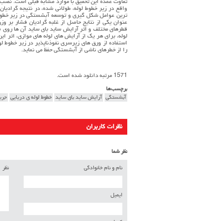
تفاوت عمده این تحقیق با موارد مشابه قبلی است. نصب 
واقع در زیر خطوط لوله، طولانی شده، در نتیجه گرادی
ترین عوامل شکل گیري و توسعه آبشستگی در زیر خطوط ل
عنوان یکی از نتایج حاصل از غلبه گرادیان فشار بر 
قطرهاي مختلف و اثر آرایش ساید باي ساید آن ها روي
لوله، براي هر یک از آرایش هاي لوله هاي موازي، اثر ا
استفاده از ورق هاي زیرسري نفوذناپذیر در زیر خطوط ل
را از خطرهاي ناشی از آبشستگی حفظ می نماید.
1571 مرتبه دانلود شده است.
برچسب‌ها
آبشستگی
آرایش ساید باي ساید
خطوط لوله ي دریایی
جری
نظرات کاربران
نظر شما
نام و نام خانوادگی
نظر
ایمیل