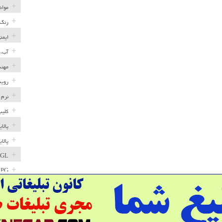
مواد
رنگ 
ایمن
آب، 
مهند
رویه
نرم 
کلیپ
پالا
پالا
GL
LPG
خط ل
مخاز
پترو