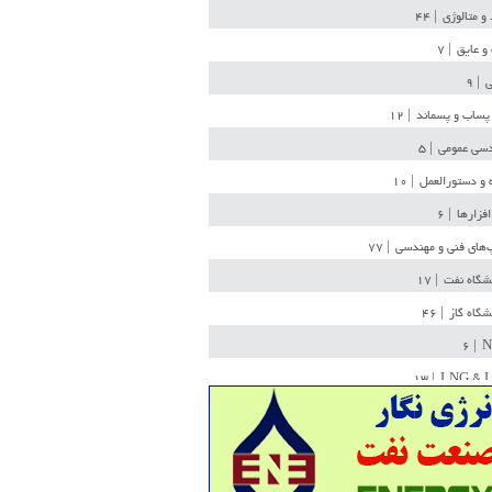
 و متالوژی
| ۴۴
و عایق
| ۷
ی
| ۹
پساب و پسماند
| ۱۲
سی عمومی
| ۵
 و دستورالعمل
| ۱۰
افزارها
| ۶
‌های فنی و مهندسی
| ۷۷
یشگاه نفت
| ۱۷
یشگاه گاز
| ۴۶
| ۶
N
| ۱۳
LNG & 
وله
| ۳۶
ن ذخیره
| ۱۵
شیمی
| ۱۴