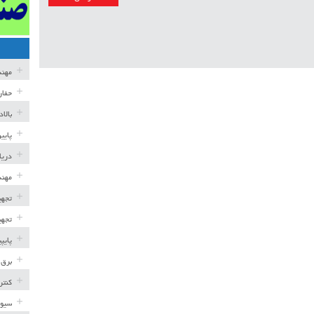
مهن
حفار
بالا
پایی
دریا
مهند
تجهی
تجهی
پایپ
برق 
کنتر
سیوی