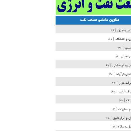
عناوین دانشی صنعت نفت
دسی مخزن
| ۱۸
ی و اکتشاف
| ۸۰
دستی
| ۳۰
ن دستی
| ۳
یی و فراساحلی
| ۶۷
سی فرآیند
| ۷۰
زات دوار
| ۴۴
زات ثابت
| ۳۲
ینگ
| ۶۰
و مخابرات
| ۱۴
ل و ابزاردقیق
| ۲۶
ل و سازه
| ۱۳