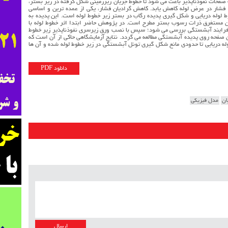
صفحات نفوذناپذیر باعث می شود تا خطوط جریان زیرزمینی شکل گرفته در زیر بستر،
ان فشار در عرض لوله کاهش یابد. کاهش گرادیان فشار، یکی از عمده ترین و اساسی
وله دریایی و شکل گیري پدیده رگاب در بستر زیر خطوط لوله است. این پدیده به
وزن مستغرق ذرات رسوب بستر مطرح است. در پژوهش حاضر ابتدا اثر خطوط لوله با
 فرایند آبشستگی بررسی می شود؛ سپس با نصب ورق زیرسري نفوذناپذیر زیر خطوط
ین صفحه روي پدیده آبشستگی مطالعه می گردد. نتایج آزمایشگاهی حاکی از آن است که
وله دریایی تا حدودي مانع شکل گیري تونل آبشستگی در زیر خطوط لوله شده و آن ها
دانلود PDF
ان
مدل فیزیکی