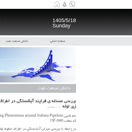
1405/5/18
Sunday
صفحه اصلی
دانش صنعت نفت
دانش صنعت نفت
بررسی مسئله ي فرایند آبشستگی در اطراف خ
زیر لوله
۱۸ شهریور
نام لاتین:Investigating Scouring Phenomena around Subsea Pipeline
کد مطلب:OF-040
در رابطه با بررسی میزان آبشستگی در اطراف خطوط لوله