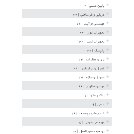
پایین دستی
| ۳
دریایی و فراساحلی
| ۶۷
مهندسی فرآیند
| ۷۰
تجهیزات دوار
| ۴۴
تجهیزات ثابت
| ۳۲
پایپینگ
| ۶۰
برق و مخابرات
| ۱۴
کنترل و ابزاردقیق
| ۲۶
سیویل و سازه
| ۱۳
مواد و متالوژی
| ۴۴
رنگ و عایق
| ۷
ایمنی
| ۹
آب، پساب و پسماند
| ۱۲
مهندسی عمومی
| ۵
رویه و دستورالعمل
| ۱۰