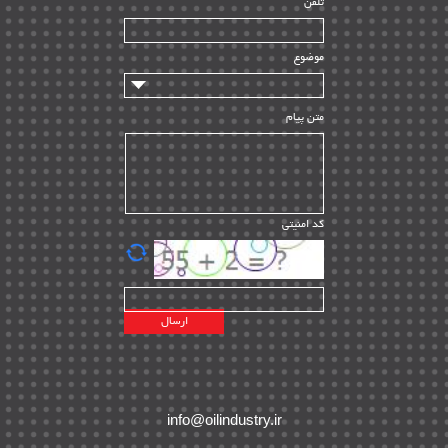
تلفن
سازندگان و تامین کنندگان
| ۱۰
تامین مالی و سرمایه گذاری
| ۳۲
موضوع
ماشین آلات
| ۱۲
مدیریت پروژه
| ۹۱
متن پیام
مدیریت دانش
| ۹
مدیریت سازمانی و عمومی
| ۲
تأمین کالا
| ۱۳
کد امنیتی
| ۲۰
EPC
پیمانکاران بین المللی
| ۸
اطلاعات انرژی کشورها
| ۱۴
پروژه های خارجی
| ۱۵
نقشه های نفت و گاز خارجی
| ۱۰
شرکت های نفتی
| ۱۴
پلانت های فعال
| ۴۰
info@oilindustry.ir
طرح ها و پروژه ها
| ۳۵