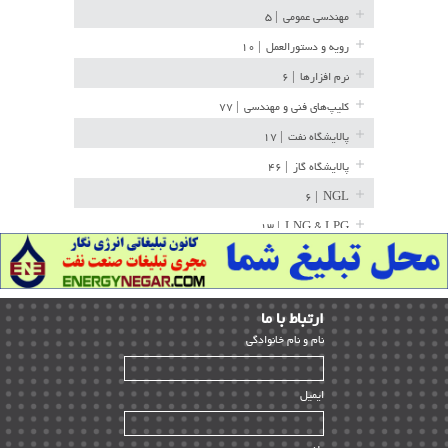
مهندسی عمومی
| ۵
رویه و دستورالعمل
| ۱۰
نرم افزارها
| ۶
کلیپ‌های فنی و مهندسی
| ۷۷
پالایشگاه نفت
| ۱۷
پالایشگاه گاز
| ۴۶
| ۶
NGL
| ۱۳
LNG & LPG
خط لوله
| ۳۶
مخازن ذخیره
| ۱۵
ارﺗﺒﺎط ﺑﺎ ما
پتروشیمی
| ۱۴
ﻧﺎم و ﻧﺎم ﺧﺎﻧﻮادﮔﻰ
بازرسی و QC
| ۱۵
| ۳۹
HSE
ایمیل
ساخت و نصب
| ۱۲
راه اندازی
| ۹