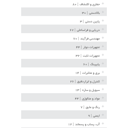
حفاری و اکتشاف
| ۸۰
بالادستی
| ۳۰
پایین دستی
| ۳
دریایی و فراساحلی
| ۶۷
مهندسی فرآیند
| ۷۰
تجهیزات دوار
| ۴۴
تجهیزات ثابت
| ۳۲
پایپینگ
| ۶۰
برق و مخابرات
| ۱۴
کنترل و ابزاردقیق
| ۲۶
سیویل و سازه
| ۱۳
مواد و متالوژی
| ۴۴
رنگ و عایق
| ۷
ایمنی
| ۹
آب، پساب و پسماند
| ۱۲