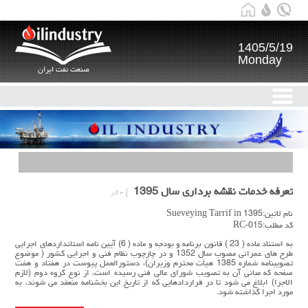
1405/5/19
Monday
صنعت نفت ایران
تعرفه خدمات نقشه برداري سال 1395
۴ آذر
نام لاتین:Sueveying Tarrif in 1395
کد مطلب:RC-015
به استناد ماده ( 23 ) قانون برنامه و بودجه و ماده ( 6) آيين نامه استانداردهاي اجرايي
طرح هاي عمراني مصوب سال 1352 و در چارچوب نظام فني و اجرايي كشور ( موضوع
تصويبنامه شماره 1385 هيأت محترم وزيران)، دستورالعمل پيوست در هفتاد و هفت
صفحه كه مباني آن به تصويب شوراي عالي فني رسيده است، از نوع گروه دوم (لازم
الاجرا) ابلاغ مي شود تا در قراردادهايي كه از تاريخ اين بخشنامه منعقد مي شوند، به
مورد اجرا گذاشته شود.