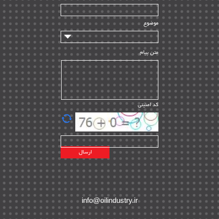
سازندگان و تامین کنندگان
| ۱۰
تامین مالی و سرمایه گذاری
| ۳۲
موضوع
ماشین آلات
| ۱۲
مدیریت پروژه
| ۹۱
متن پیام
مدیریت دانش
| ۹
مدیریت سازمانی و عمومی
| ۲
تأمین کالا
| ۱۳
کد امنیتی
| ۲۰
EPC
پیمانکاران بین المللی
| ۸
اطلاعات انرژی کشورها
| ۱۴
پروژه های خارجی
| ۱۵
نقشه های نفت و گاز خارجی
| ۱۰
شرکت های نفتی
| ۱۴
پلانت های فعال
| ۴۰
info@oilindustry.ir
طرح ها و پروژه ها
| ۳۵