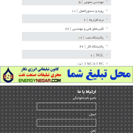
مهندسی عمومی
| ۵
رویه و دستورالعمل
| ۱۰
نرم افزارها
| ۶
کلیپ‌های فنی و مهندسی
| ۷۷
پالایشگاه نفت
| ۱۷
پالایشگاه گاز
| ۴۶
| ۶
NGL
| ۱۳
LNG & LPG
خط لوله
| ۳۶
مخازن ذخیره
| ۱۵
ارﺗﺒﺎط ﺑﺎ ما
پتروشیمی
| ۱۴
ﻧﺎم و ﻧﺎم ﺧﺎﻧﻮادﮔﻰ
بازرسی و QC
| ۱۵
| ۳۹
HSE
ایمیل
ساخت و نصب
| ۱۲
راه اندازی
| ۹
تلفن