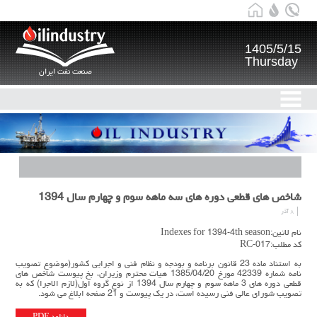
1405/5/15
Thursday
صنعت نفت ایران
شاخص های قطعی دوره های سه ماهه سوم و چهارم سال 1394
۸ آذر
نام لاتین:Indexes for 1394-4th season
کد مطلب:RC-017
به استناد ماده 23 قانون برنامه و بودجه و نظام فنی و اجرایی کشور(موضوع تصویب
نامه شماره 42339 مورخ 1385/04/20 هیات محترم وزیران، بخ پیوست شاخص های
قطعی دوره های 3 ماهه سوم و چهارم سال 1394 از نوع گروه اول(لازم الاجرا) که به
تصویب شورای عالی فنی رسیده است، در یک پیوست و 21 صفحه ابلاغ می شود.