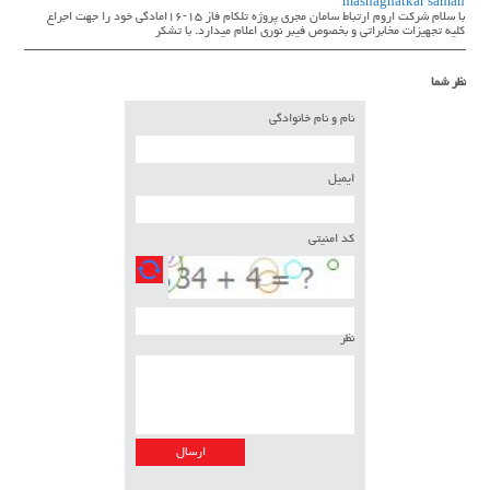
mashaghatkar saman
با سلام شركت اروم ارتباط سامان مجري پروژه تلكام فاز ١٥-١٦امادگي خود را جهت اجراع
كليه تجهيزات مخابراتي و بخصوص فيبر نوري اعلام ميدارد. با تشكر
نظر شما
نام و نام خانوادگی
ایمیل
کد امنیتی
نظر