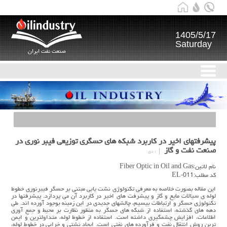
1405/5/17
Saturday
صنعت نفت ایران
پيشرفتهاي اخير در كاربرد شبكه هاي حسگري توزيعي فيبر نوري در
صنعت نفت و گاز
۱ دی
نام لاتین:Fiber Optic in Oil and Gas
کد مطلب:EL-011
اين مقاله بصورت خلاصه به معرفي تكنولوژي نشت يابي مبتني بر حسگر فيبرنوري خطوط
لوله ي سيالات مايع و گاز و پيشرفت هاي اخير در كاربرد آن می پردازد. پيشرفتها در
تكنولوژي حسگر و ارتباطات بيسيم، چالشهاي جديدي در اين زمينه بوجود آورده اند. طي
دهه هاي گذشته، استفاده از شبكه هاي حسگر به منظور نظارت بر محيط و جمع آوري
اطلاعات، افزايش چشمگيري داشته است. استفاده از خطوط لوله، متداولترين و ايمن
ترين روش انتقال نفت و فرآورده هاي نفتي است. ايجاد نشتي و خرابي در خطوط لوله،