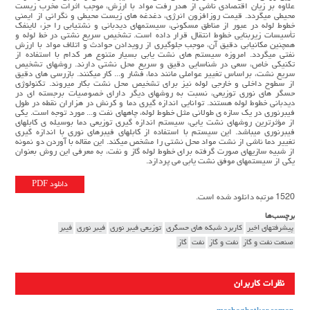
علاوه بر زيان اقتصادي ناشي از هدر رفت مواد با ارزش، موجب اثرات مخرب زيست
محيطي ميگردد. قيمت روزافزون انرژي، دغدغه هاي زيست محيطي و نگراني از ايمني
خطوط لوله در عبور از مناطق مسكوني، سيستمهاي ديدباني و نشتيابي را جزء لاينفك
تأسيسات زيربنايي خطوط انتقال قرار داده است. تشخيص سريع نشتي در خط لوله و
همچنين مكانيابي دقيق آن، موجب جلوگيري از رويدادن حوادث و اتلاف مواد با ارزش
نفتي ميگردد. امروزه سيستم هاي نشت يابي بسيار متنوع هر كدام با استفاده از
تكنيكي خاص، سعي در شناسايي دقيق و سريع محل نشتي دارند. روشهاي تشخيص
سريع نشت، براساس تغيير عواملي مانند دما، فشار و... كار ميكنند. بازرسي هاي دقيق
از سطوح داخلي و خارجي لوله نيز براي تشخيص محل نشت بكار ميروند. تكنولوژي
حسگر هاي نوري توزيعي، نسبت به روشهاي ديگر داراي خصوصيات برجسته اي در
ديدباني خطوط لوله هستند. توانايي اندازه گيري دما و كرنش در هزاران نقطه در طول
فيبرنوري در يك سازه ي طولاني مثل خطوط لوله، چاههاي نفت و... مورد توجه است. يكي
از مؤثرترين روشهاي نشت يابي، سيستم اندازه گيري توزيعي دما بوسيله ي كابلهاي
فيبرنوري ميباشد. اين سيستم با استفاده از كابلهاي فيبرهاي نوري با اندازه گيري
تغيير دما ناشي از نشت مواد محل نشتي را مشخص ميكند. اين مقاله با آوردن دو نمونه
از شبيه سازيهاي صورت گرفته براي خطوط لوله گاز و نفت، به معرفي اين روش بعنوان
يكي از سيستمهاي موفق نشت يابي مي پردازد.
دانلود PDF
1520 مرتبه دانلود شده است.
برچسب‌ها
پيشرفتهاي اخير
كاربرد شبكه هاي حسگري
توزيعي فيبر نوري
فیبر نوری
فیبر
صنعت نفت و گاز
نفت و گاز
نفت
گاز
نظرات کاربران