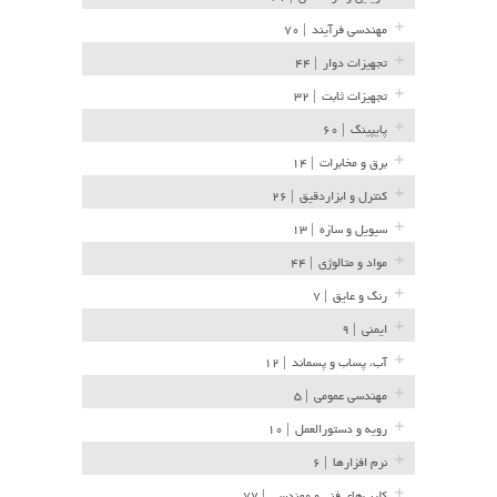
مهندسی فرآیند
| ۷۰
تجهیزات دوار
| ۴۴
تجهیزات ثابت
| ۳۲
پایپینگ
| ۶۰
برق و مخابرات
| ۱۴
کنترل و ابزاردقیق
| ۲۶
سیویل و سازه
| ۱۳
مواد و متالوژی
| ۴۴
رنگ و عایق
| ۷
ایمنی
| ۹
آب، پساب و پسماند
| ۱۲
مهندسی عمومی
| ۵
رویه و دستورالعمل
| ۱۰
نرم افزارها
| ۶
کلیپ‌های فنی و مهندسی
| ۷۷