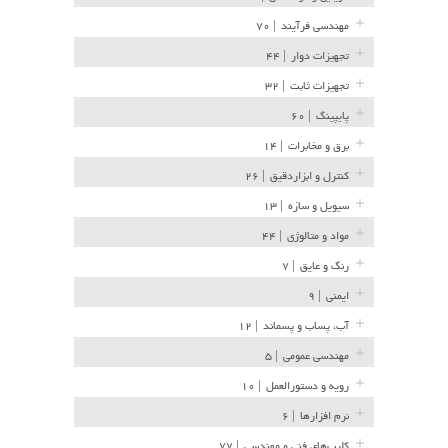
مهندسی فرآیند
| ۷۰
تجهیزات دوار
| ۴۴
تجهیزات ثابت
| ۳۲
پایپینگ
| ۶۰
برق و مخابرات
| ۱۴
کنترل و ابزاردقیق
| ۲۶
سیویل و سازه
| ۱۳
مواد و متالوژی
| ۴۴
رنگ و عایق
| ۷
ایمنی
| ۹
آب، پساب و پسماند
| ۱۲
مهندسی عمومی
| ۵
رویه و دستورالعمل
| ۱۰
نرم افزارها
| ۶
کلیپ‌های فنی و مهندسی
| ۷۷