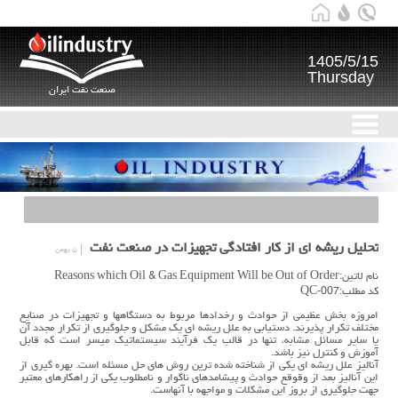
1405/5/15
Thursday
صنعت نفت ایران
تحلیل ریشه ای از کار افتادگی تجهیزات در صنعت نفت
۵ بهمن
نام لاتین:Reasons which Oil & Gas Equipment Will be Out of Order
کد مطلب:QC-007
امروزه بخش عظیمی از حوادث و رخدادها مربوط به دستگاهها و تجهیزات در صنایع
مختلف تکرار پذیرند. دستیابی به علل ریشه ای یک مشکل و جلوگیری از تکرار مجدد آن
یا سایر مسائل مشابه، تنها در قالب یک فرآیند سیستماتیک میسر است که قابل
آموزش و کنترل نیز باشد.
آنالیز علل ریشه ای یکی از شناخته شده ترین روش های حل مسئله است. بهره گیری از
این آنالیز بعد از وقوقع حوادث و پیشامدهای ناگوار و نامطلوب یکی از راهکارهای معتبر
جهت جلوگیری از بروز این مشکلات و مواجهه با آنهاست.