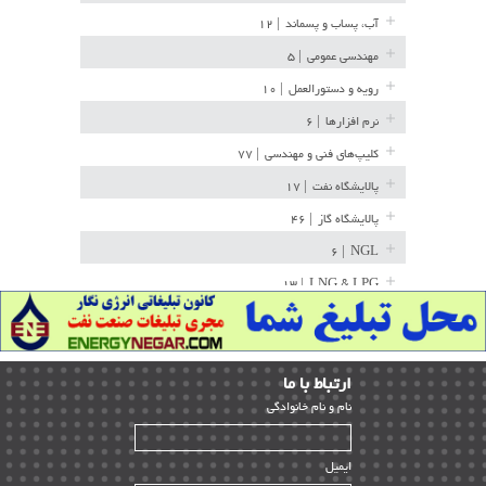
آب، پساب و پسماند
| ۱۲
مهندسی عمومی
| ۵
رویه و دستورالعمل
| ۱۰
نرم افزارها
| ۶
کلیپ‌های فنی و مهندسی
| ۷۷
پالایشگاه نفت
| ۱۷
پالایشگاه گاز
| ۴۶
| ۶
NGL
| ۱۳
LNG & LPG
خط لوله
| ۳۶
مخازن ذخیره
| ۱۵
ارﺗﺒﺎط ﺑﺎ ما
پتروشیمی
| ۱۴
ﻧﺎم و ﻧﺎم ﺧﺎﻧﻮادﮔﻰ
بازرسی و QC
| ۱۵
| ۳۹
HSE
ایمیل
ساخت و نصب
| ۱۲