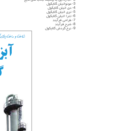
2- آب زدایی به وسیله جاذب های مایع
3- مونواتیلن گلایکول
4- دی اتیلن گلایکول
5- تری اتیلن گلایکول
6- تترا اتیلن گلایکول
7- طراحی فرآیند
8- شرح فرآیند
9- نرخ گردش گلایکول