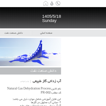
1405/5/18
Sunday
صفحه اصلی
دانش صنعت نفت
دانش صنعت نفت
آب زدائی گاز طبیعی
۱۳۹۴/۱۲/۶
نام لاتین:Natural Gas Dehydration Process
کد مطلب:PR-002
این فایل آموزشی شامل موارد ذیل می باشد:
1- مبانی آب محلول در گازها