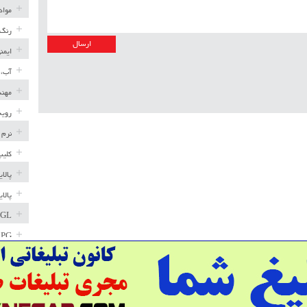
مواد
رنگ 
ایمن
آب، 
مهند
رویه
نرم 
کلیپ
پالا
پالا
GL
LPG
خط ل
مخاز
پترو