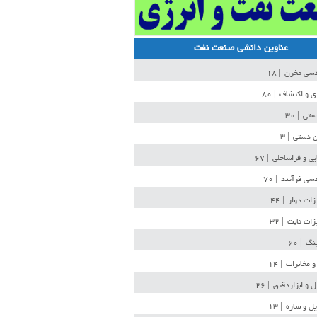
عناوین دانشی صنعت نفت
دسی مخزن
| ۱۸
ی و اکتشاف
| ۸۰
دستی
| ۳۰
ن دستی
| ۳
یی و فراساحلی
| ۶۷
سی فرآیند
| ۷۰
زات دوار
| ۴۴
زات ثابت
| ۳۲
ینگ
| ۶۰
و مخابرات
| ۱۴
ل و ابزاردقیق
| ۲۶
ل و سازه
| ۱۳