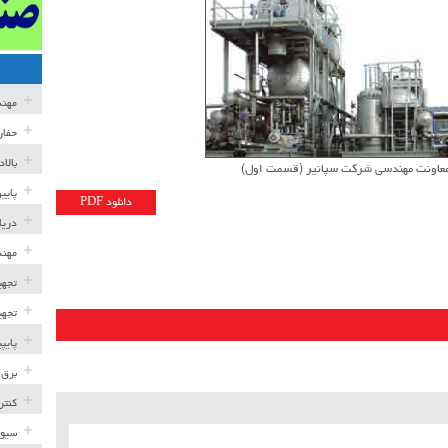
مهن
حفار
بالا
ی معاونت مهندسی شرکت سپانیر (قسمت اول)
پایی
دانلود PDF
دریا
مهند
تجهی
تجهی
پایپ
برق 
کنتر
سیوی