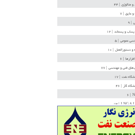
 و متالوژی
| ۴۴
و عایق
| ۷
ی
| ۹
پساب و پسماند
| ۱۲
سی عمومی
| ۵
 و دستورالعمل
| ۱۰
افزارها
| ۶
‌های فنی و مهندسی
| ۷۷
یشگاه نفت
| ۱۷
یشگاه گاز
| ۴۶
| ۶
N
| ۱۳
LNG & 
وله
| ۳۶
ن ذخیره
| ۱۵
شیمی
| ۱۴