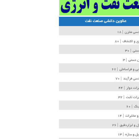
عناوین دانشی صنعت نفت
دسی مخزن
| ۱۸
ی و اکتشاف
| ۸۰
دستی
| ۳۰
ن دستی
| ۳
یی و فراساحلی
| ۶۷
سی فرآیند
| ۷۰
زات دوار
| ۴۴
زات ثابت
| ۳۲
ینگ
| ۶۰
و مخابرات
| ۱۴
ل و ابزاردقیق
| ۲۶
ل و سازه
| ۱۳