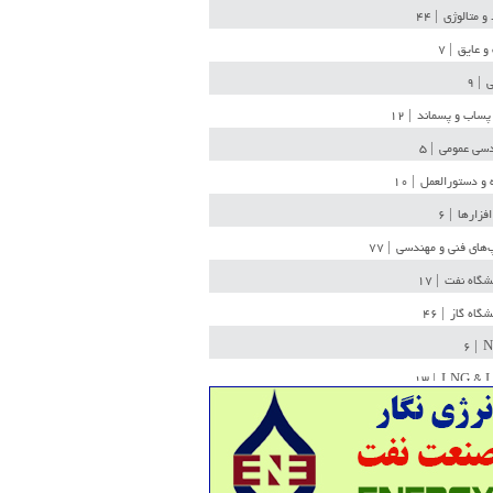
 و متالوژی
| ۴۴
و عایق
| ۷
ی
| ۹
پساب و پسماند
| ۱۲
سی عمومی
| ۵
 و دستورالعمل
| ۱۰
افزارها
| ۶
‌های فنی و مهندسی
| ۷۷
یشگاه نفت
| ۱۷
یشگاه گاز
| ۴۶
| ۶
N
| ۱۳
LNG & 
وله
| ۳۶
ن ذخیره
| ۱۵
شیمی
| ۱۴