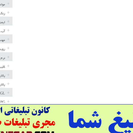
مواد
رنگ 
ایمن
آب، 
مهند
رویه
نرم 
کلیپ
پالا
پالا
GL
LPG
خط ل
مخاز
پترو