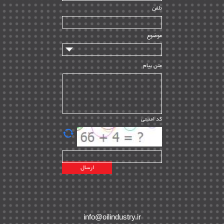
راه اندازی
| ۹
تلفن
سازندگان و تامین کنندگان
| ۱۰
تامین مالی و سرمایه گذاری
| ۳۲
موضوع
ماشین آلات
| ۱۲
مدیریت پروژه
| ۹۱
متن پیام
مدیریت دانش
| ۹
مدیریت سازمانی و عمومی
| ۲
تأمین کالا
| ۱۳
کد امنیتی
| ۲۰
EPC
پیمانکاران بین المللی
| ۸
اطلاعات انرژی کشورها
| ۱۴
پروژه های خارجی
| ۱۵
نقشه های نفت و گاز خارجی
| ۱۰
شرکت های نفتی
| ۱۴
پلانت های فعال
| ۴۰
info@oilindustry.ir