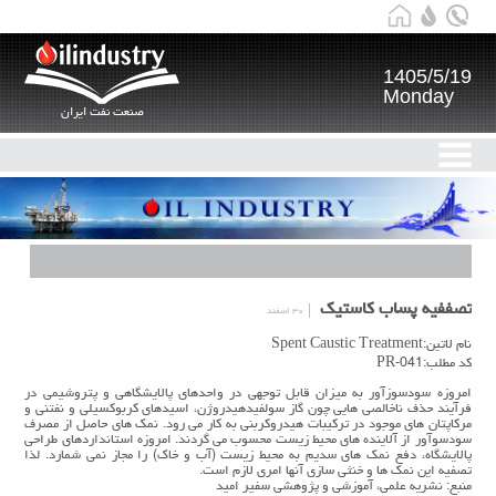
1405/5/19
Monday
صنعت نفت ایران
تصففیه پساب کاستیک
۳۰ اسفند
نام لاتین:Spent Caustic Treatment
کد مطلب:PR-041
امروزه سودسوزآور به میزان قابل توجهي در واحدهای پالایشگاهي و پتروشیمی در
فرآیند حذف ناخالصي هایي چون گاز سولفیدهیدروژن، اسیدهاي کربوکسیلي و نفتني و
مرکاپتان هاي موجود در ترکیبات هیدروکربني به کار مي رود. نمك هاي حاصل از مصرف
سودسوآور از آلاینده هاي محیط زیست محسوب مي گردند. امروزه استانداردهاي طراحي
پالایشگاه، دفع نمك هاي سدیم به محیط زیست (آب و خاك) را مجاز نمي شمارد. لذا
تصفیه این نمك ها و خنثي سازي آنها امري لازم است.
منبع: نشریه علمی، آموزشی و پژوهشی سفیر امید