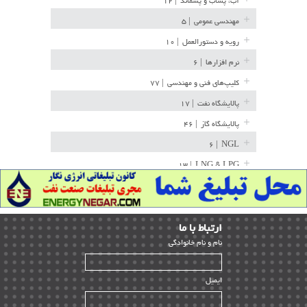
آب، پساب و پسماند
| ۱۲
مهندسی عمومی
| ۵
رویه و دستورالعمل
| ۱۰
نرم افزارها
| ۶
کلیپ‌های فنی و مهندسی
| ۷۷
پالایشگاه نفت
| ۱۷
پالایشگاه گاز
| ۴۶
| ۶
NGL
| ۱۳
LNG & LPG
خط لوله
| ۳۶
مخازن ذخیره
| ۱۵
ارﺗﺒﺎط ﺑﺎ ما
پتروشیمی
| ۱۴
ﻧﺎم و ﻧﺎم ﺧﺎﻧﻮادﮔﻰ
بازرسی و QC
| ۱۵
| ۳۹
HSE
ایمیل
ساخت و نصب
| ۱۲