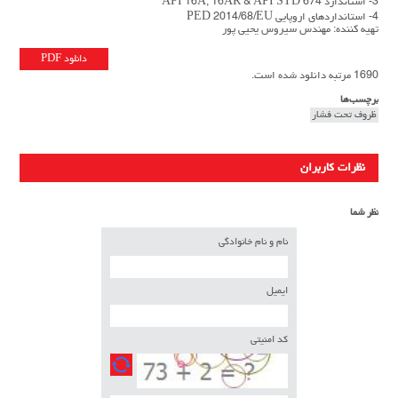
3- استاندارد API 16A, 16AR & API STD 674
4- استانداردهای اروپایی PED 2014/68/EU
تهیه کننده: مهندس سیروس یحیی پور
دانلود PDF
1690 مرتبه دانلود شده است.
برچسب‌ها
ظروف تحت فشار
نظرات کاربران
نظر شما
نام و نام خانوادگی
ایمیل
کد امنیتی