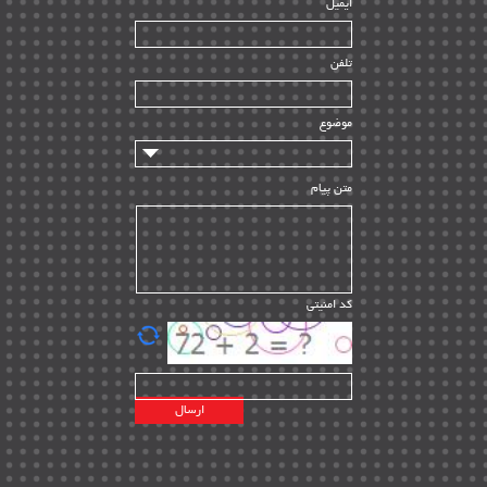
ایمیل
ساخت و نصب
| ۱۲
راه اندازی
| ۹
تلفن
سازندگان و تامین کنندگان
| ۱۰
تامین مالی و سرمایه گذاری
| ۳۲
موضوع
ماشین آلات
| ۱۲
مدیریت پروژه
| ۹۱
متن پیام
مدیریت دانش
| ۹
مدیریت سازمانی و عمومی
| ۲
تأمین کالا
| ۱۳
کد امنیتی
| ۲۰
EPC
پیمانکاران بین المللی
| ۸
اطلاعات انرژی کشورها
| ۱۴
پروژه های خارجی
| ۱۵
نقشه های نفت و گاز خارجی
| ۱۰
شرکت های نفتی
| ۱۴