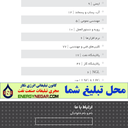
ایمنی
| ۹
آب، پساب و پسماند
| ۱۲
مهندسی عمومی
| ۵
رویه و دستورالعمل
| ۱۰
نرم افزارها
| ۶
کلیپ‌های فنی و مهندسی
| ۷۷
پالایشگاه نفت
| ۱۷
پالایشگاه گاز
| ۴۶
| ۶
NGL
| ۱۳
LNG & LPG
خط لوله
| ۳۶
مخازن ذخیره
| ۱۵
ارﺗﺒﺎط ﺑﺎ ما
پتروشیمی
| ۱۴
ﻧﺎم و ﻧﺎم ﺧﺎﻧﻮادﮔﻰ
بازرسی و QC
| ۱۵
| ۳۹
HSE