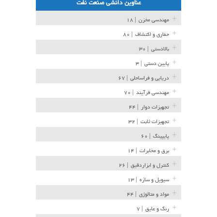
عناوین دانشی صنعت نفت
مهندسی مخزن
| ۱۸
حفاری و اکتشاف
| ۸۰
بالادستی
| ۳۰
پایین دستی
| ۳
دریایی و فراساحلی
| ۶۷
مهندسی فرآیند
| ۷۰
تجهیزات دوار
| ۴۴
تجهیزات ثابت
| ۳۲
پایپینگ
| ۶۰
برق و مخابرات
| ۱۴
کنترل و ابزاردقیق
| ۲۶
سیویل و سازه
| ۱۳
مواد و متالوژی
| ۴۴
رنگ و عایق
| ۷