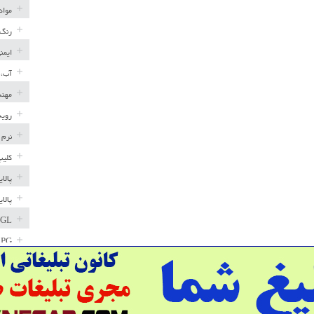
مواد
رنگ 
ایمن
آب، 
مهند
رویه
نرم 
کلیپ
پالا
پالا
GL
LPG
خط ل
مخاز
پترو