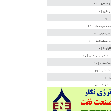
 و متالوژی
| ۴۴
و عایق
| ۷
ی
| ۹
پساب و پسماند
| ۱۲
سی عمومی
| ۵
 و دستورالعمل
| ۱۰
افزارها
| ۶
‌های فنی و مهندسی
| ۷۷
یشگاه نفت
| ۱۷
یشگاه گاز
| ۴۶
| ۶
N
| ۱۳
LNG & 
وله
| ۳۶
ن ذخیره
| ۱۵
شیمی
| ۱۴