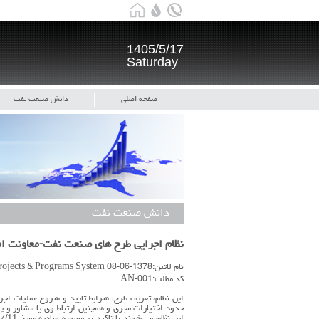
1405/5/17
Saturday
صفحه اصلی
دانش صنعت نفت
دانش صنعت نفت
نظام اجرایی طرح های صنعت نفت-معاونت امور 
نام لاتین:1378-06-08 Iran Oil Projects & Programs System
کد مطلب:AN-001
این نظام، تعریف طرح، شرایط تایید و شروع عملیات اجر
حدود اختیارات مجری و همچنین ارتباط وی یا مشاور و پ