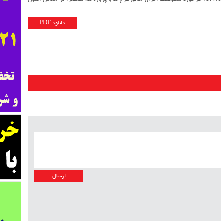
این نظام می شوند با تاکید بر مصوبه صادره مورخ 1377/07/11 در مورد ممنوعیت اجرای امانی طرح ها و پروژه ها، منحصرا بر اساس اصول
دانلود PDF