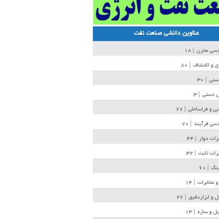
عناوین دانشی صنعت نفت
دسی مخزن
| ۱۸
ی و اکتشاف
| ۸۰
دستی
| ۳۰
ن دستی
| ۳
یی و فراساحلی
| ۶۷
سی فرآیند
| ۷۰
زات دوار
| ۴۴
زات ثابت
| ۳۲
ینگ
| ۶۰
و مخابرات
| ۱۴
ل و ابزاردقیق
| ۲۶
ل و سازه
| ۱۳