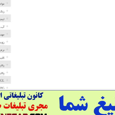
مواد
رنگ 
ایمن
آب، 
مهند
رویه
نرم 
کلیپ
پالا
پالا
GL
LPG
خط ل
مخاز
پترو