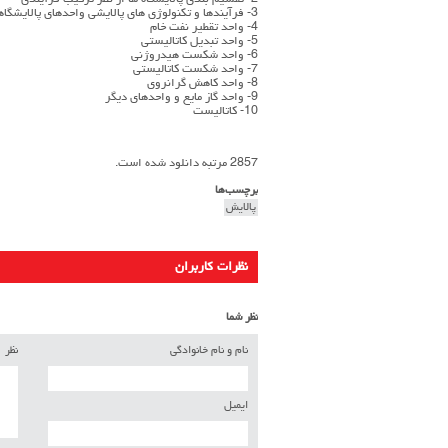
2- تقسیم بندی پالایشگاه ها از نظر ترکیب فرآیندی
3- فرآیندها و تکنولوژی های پالایشی واحدهای پالایشگاهی
4- واحد تقطیر نفت خام
5- واحد تبدیل کاتالیستی
6- واحد شکست هیدروژنی
7- واحد شکست کاتالیستی
8- واحد کاهش گرانروی
9- واحد گاز مایع و واحدهای دیگر
10- کاتالیست
2857 مرتبه دانلود شده است.
برچسب‌ها
پالایش
نظرات کاربران
نظر شما
نام و نام خانوادگی
نظر
ایمیل