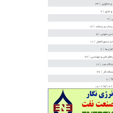
 و متالوژی
| ۴۴
و عایق
| ۷
ی
| ۹
پساب و پسماند
| ۱۲
سی عمومی
| ۵
 و دستورالعمل
| ۱۰
افزارها
| ۶
‌های فنی و مهندسی
| ۷۷
یشگاه نفت
| ۱۷
یشگاه گاز
| ۴۶
| ۶
N
| ۱۳
LNG & 
وله
| ۳۶
ن ذخیره
| ۱۵
شیمی
| ۱۴