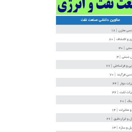
عناوین دانشی صنعت نفت
دسی مخزن
| ۱۸
ی و اکتشاف
| ۸۰
دستی
| ۳۰
ن دستی
| ۳
یی و فراساحلی
| ۶۷
سی فرآیند
| ۷۰
زات دوار
| ۴۴
زات ثابت
| ۳۲
ینگ
| ۶۰
و مخابرات
| ۱۴
ل و ابزاردقیق
| ۲۶
ل و سازه
| ۱۳