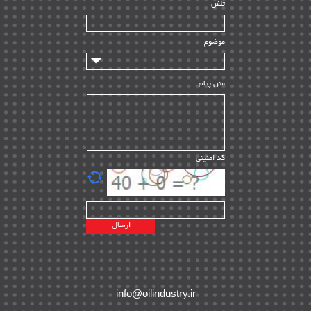
تلفن
سازندگان و تامین کنندگان
| ۱۰
تامین مالی و سرمایه گذاری
| ۳۲
موضوع
ماشین آلات
| ۱۲
مدیریت پروژه
| ۹۱
متن پیام
مدیریت دانش
| ۹
مدیریت سازمانی و عمومی
| ۲
تأمین کالا
| ۱۳
کد امنیتی
| ۲۰
EPC
پیمانکاران بین المللی
| ۸
اطلاعات انرژی کشورها
| ۱۴
پروژه های خارجی
| ۱۵
نقشه های نفت و گاز خارجی
| ۱۰
شرکت های نفتی
| ۱۴
پلانت های فعال
| ۴۰
info@oilindustry.ir
طرح ها و پروژه ها
| ۳۵