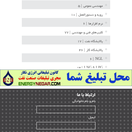
مهندسی عمومی
| ۵
رویه و دستورالعمل
| ۱۰
نرم افزارها
| ۶
کلیپ‌های فنی و مهندسی
| ۷۷
پالایشگاه نفت
| ۱۷
پالایشگاه گاز
| ۴۶
| ۶
NGL
| ۱۳
LNG & LPG
خط لوله
| ۳۶
مخازن ذخیره
| ۱۵
ارﺗﺒﺎط ﺑﺎ ما
پتروشیمی
| ۱۴
ﻧﺎم و ﻧﺎم ﺧﺎﻧﻮادﮔﻰ
بازرسی و QC
| ۱۵
| ۳۹
HSE
ایمیل
ساخت و نصب
| ۱۲
راه اندازی
| ۹