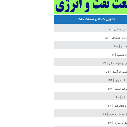
عناوین دانشی صنعت نفت
دسی مخزن
| ۱۸
ی و اکتشاف
| ۸۰
دستی
| ۳۰
ن دستی
| ۳
یی و فراساحلی
| ۶۷
سی فرآیند
| ۷۰
زات دوار
| ۴۴
زات ثابت
| ۳۲
ینگ
| ۶۰
و مخابرات
| ۱۴
ل و ابزاردقیق
| ۲۶
ل و سازه
| ۱۳