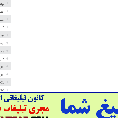
مواد
رنگ 
ایمن
آب، 
مهند
رویه
نرم 
کلیپ
پالا
پالا
GL
LPG
خط ل
مخاز
پترو