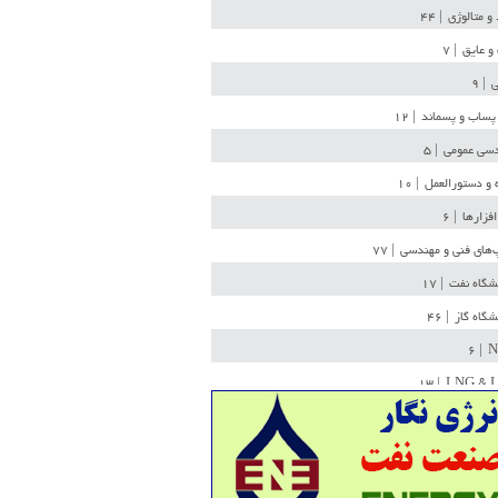
 و متالوژی
| ۴۴
و عایق
| ۷
ی
| ۹
پساب و پسماند
| ۱۲
سی عمومی
| ۵
 و دستورالعمل
| ۱۰
افزارها
| ۶
‌های فنی و مهندسی
| ۷۷
یشگاه نفت
| ۱۷
یشگاه گاز
| ۴۶
| ۶
N
| ۱۳
LNG & 
وله
| ۳۶
ن ذخیره
| ۱۵
شیمی
| ۱۴