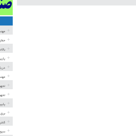
مهن
حفار
بالا
پایی
دریا
مهند
تجهی
تجهی
پایپ
برق 
کنتر
سیوی