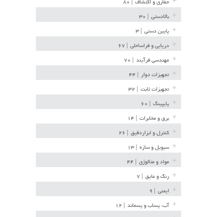
حفاری و اکتشاف
| ۸۰
بالادستی
| ۳۰
پایین دستی
| ۳
دریایی و فراساحلی
| ۶۷
مهندسی فرآیند
| ۷۰
تجهیزات دوار
| ۴۴
تجهیزات ثابت
| ۳۲
پایپینگ
| ۶۰
برق و مخابرات
| ۱۴
کنترل و ابزاردقیق
| ۲۶
سیویل و سازه
| ۱۳
مواد و متالوژی
| ۴۴
رنگ و عایق
| ۷
ایمنی
| ۹
آب، پساب و پسماند
| ۱۲