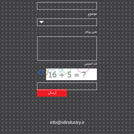
سازندگان و تامین کنندگان
| ۱۰
تامین مالی و سرمایه گذاری
| ۳۲
موضوع
ماشین آلات
| ۱۲
مدیریت پروژه
| ۹۱
متن پیام
مدیریت دانش
| ۹
مدیریت سازمانی و عمومی
| ۲
تأمین کالا
| ۱۳
کد امنیتی
| ۲۰
EPC
پیمانکاران بین المللی
| ۸
اطلاعات انرژی کشورها
| ۱۴
پروژه های خارجی
| ۱۵
نقشه های نفت و گاز خارجی
| ۱۰
شرکت های نفتی
| ۱۴
پلانت های فعال
| ۴۰
info@oilindustry.ir
طرح ها و پروژه ها
| ۳۵