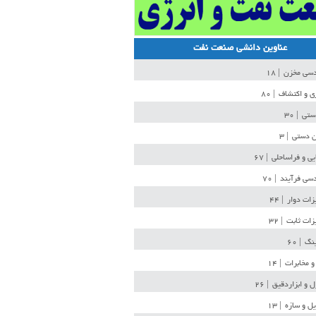
عناوین دانشی صنعت نفت
دسی مخزن
| ۱۸
ی و اکتشاف
| ۸۰
دستی
| ۳۰
ن دستی
| ۳
یی و فراساحلی
| ۶۷
سی فرآیند
| ۷۰
زات دوار
| ۴۴
زات ثابت
| ۳۲
ینگ
| ۶۰
و مخابرات
| ۱۴
ل و ابزاردقیق
| ۲۶
ل و سازه
| ۱۳