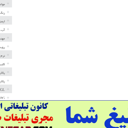
مواد
رنگ 
ایمن
آب، 
مهند
رویه
نرم 
کلیپ
پالا
پالا
GL
LPG
خط ل
مخاز
پترو