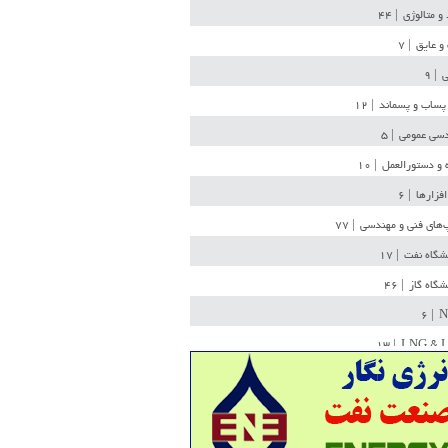
 و متالوژی
| ۴۴
و عایق
| ۷
ی
| ۹
پساب و پسماند
| ۱۲
سی عمومی
| ۵
 و دستورالعمل
| ۱۰
افزارها
| ۶
‌های فنی و مهندسی
| ۷۷
یشگاه نفت
| ۱۷
یشگاه گاز
| ۴۶
| ۶
N
| ۱۳
LNG & 
وله
| ۳۶
ن ذخیره
| ۱۵
شیمی
| ۱۴