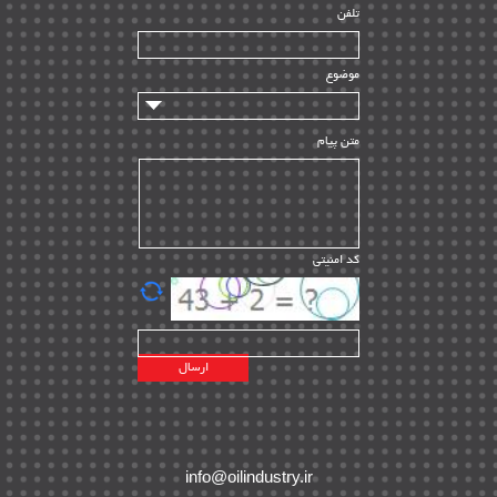
تلفن
سازندگان و تامین کنندگان
| ۱۰
تامین مالی و سرمایه گذاری
| ۳۲
موضوع
ماشین آلات
| ۱۲
مدیریت پروژه
| ۹۱
متن پیام
مدیریت دانش
| ۹
مدیریت سازمانی و عمومی
| ۲
تأمین کالا
| ۱۳
کد امنیتی
| ۲۰
EPC
پیمانکاران بین المللی
| ۸
اطلاعات انرژی کشورها
| ۱۴
پروژه های خارجی
| ۱۵
نقشه های نفت و گاز خارجی
| ۱۰
شرکت های نفتی
| ۱۴
پلانت های فعال
| ۴۰
info@oilindustry.ir