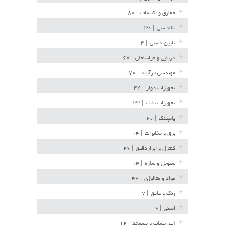
حفاری و اکتشاف
| ۸۰
بالادستی
| ۳۰
پایین دستی
| ۳
دریایی و فراساحلی
| ۶۷
مهندسی فرآیند
| ۷۰
تجهیزات دوار
| ۴۴
تجهیزات ثابت
| ۳۲
پایپینگ
| ۶۰
برق و مخابرات
| ۱۴
کنترل و ابزاردقیق
| ۲۶
سیویل و سازه
| ۱۳
مواد و متالوژی
| ۴۴
رنگ و عایق
| ۷
ایمنی
| ۹
آب، پساب و پسماند
| ۱۲