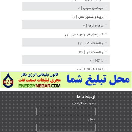
مهندسی عمومی
| ۵
رویه و دستورالعمل
| ۱۰
نرم افزارها
| ۶
کلیپ‌های فنی و مهندسی
| ۷۷
پالایشگاه نفت
| ۱۷
پالایشگاه گاز
| ۴۶
| ۶
NGL
| ۱۳
LNG & LPG
خط لوله
| ۳۶
مخازن ذخیره
| ۱۵
ارﺗﺒﺎط ﺑﺎ ما
پتروشیمی
| ۱۴
ﻧﺎم و ﻧﺎم ﺧﺎﻧﻮادﮔﻰ
بازرسی و QC
| ۱۵
| ۳۹
HSE
ایمیل
ساخت و نصب
| ۱۲
راه اندازی
| ۹