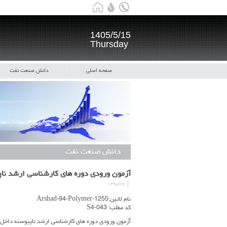
1405/5/15
Thursday
صفحه اصلی
دانش صنعت نفت
دانش صنعت نفت
آزمون ورودی دوره های کارشناسی ارشد ناپیوسته داخل- سال 1394 - م
۱۳۹۵/۲/۸
نام لاتین:Arshad-94-Polymer-1255
کد مطلب: S4-043
آزمون ورودی دوره های کارشناسی ارشد ناپیوسته داخل- سال 1394 - مجموعه مهندسی پلیمر 