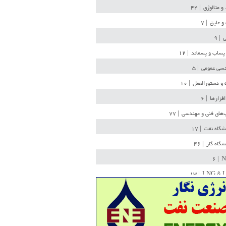
 و متالوژی
| ۴۴
و عایق
| ۷
ی
| ۹
پساب و پسماند
| ۱۲
سی عمومی
| ۵
 و دستورالعمل
| ۱۰
افزارها
| ۶
‌های فنی و مهندسی
| ۷۷
یشگاه نفت
| ۱۷
یشگاه گاز
| ۴۶
| ۶
N
| ۱۳
LNG & 
وله
| ۳۶
ن ذخیره
| ۱۵
شیمی
| ۱۴