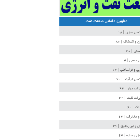
عناوین دانشی صنعت نفت
دسی مخزن
| ۱۸
ی و اکتشاف
| ۸۰
دستی
| ۳۰
ن دستی
| ۳
یی و فراساحلی
| ۶۷
سی فرآیند
| ۷۰
زات دوار
| ۴۴
زات ثابت
| ۳۲
ینگ
| ۶۰
و مخابرات
| ۱۴
ل و ابزاردقیق
| ۲۶
ل و سازه
| ۱۳