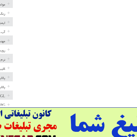
مواد
رنگ 
ایمن
آب، 
مهند
رویه
نرم 
کلیپ
پالا
پالا
GL
LPG
خط ل
مخاز
پترو