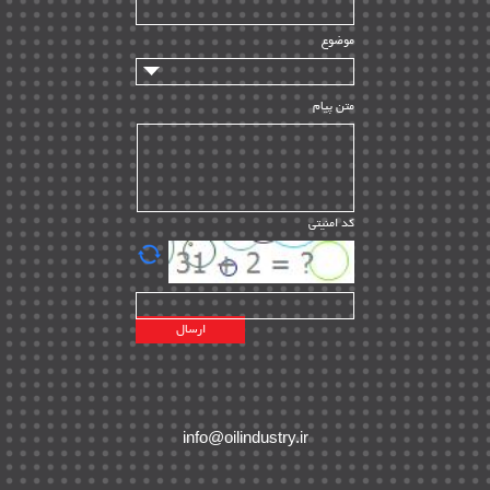
تامین مالی و سرمایه گذاری
| ۳۲
موضوع
ماشین آلات
| ۱۲
مدیریت پروژه
| ۹۱
متن پیام
مدیریت دانش
| ۹
مدیریت سازمانی و عمومی
| ۲
تأمین کالا
| ۱۳
کد امنیتی
| ۲۰
EPC
پیمانکاران بین المللی
| ۸
اطلاعات انرژی کشورها
| ۱۴
پروژه های خارجی
| ۱۵
نقشه های نفت و گاز خارجی
| ۱۰
شرکت های نفتی
| ۱۴
پلانت های فعال
| ۴۰
info@oilindustry.ir
طرح ها و پروژه ها
| ۳۵