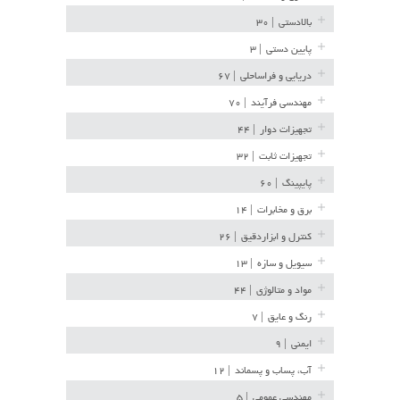
بالادستی
| ۳۰
پایین دستی
| ۳
دریایی و فراساحلی
| ۶۷
مهندسی فرآیند
| ۷۰
تجهیزات دوار
| ۴۴
تجهیزات ثابت
| ۳۲
پایپینگ
| ۶۰
برق و مخابرات
| ۱۴
کنترل و ابزاردقیق
| ۲۶
سیویل و سازه
| ۱۳
مواد و متالوژی
| ۴۴
رنگ و عایق
| ۷
ایمنی
| ۹
آب، پساب و پسماند
| ۱۲
مهندسی عمومی
| ۵