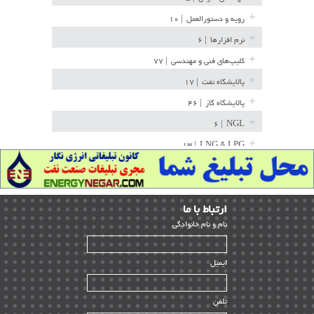
رویه و دستورالعمل
| ۱۰
نرم افزارها
| ۶
کلیپ‌های فنی و مهندسی
| ۷۷
پالایشگاه نفت
| ۱۷
پالایشگاه گاز
| ۴۶
| ۶
NGL
| ۱۳
LNG & LPG
خط لوله
| ۳۶
مخازن ذخیره
| ۱۵
ارﺗﺒﺎط ﺑﺎ ما
پتروشیمی
| ۱۴
ﻧﺎم و ﻧﺎم ﺧﺎﻧﻮادﮔﻰ
بازرسی و QC
| ۱۵
| ۳۹
HSE
ایمیل
ساخت و نصب
| ۱۲
راه اندازی
| ۹
تلفن
سازندگان و تامین کنندگان
| ۱۰