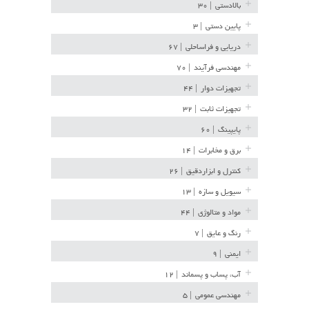
بالادستی
| ۳۰
پایین دستی
| ۳
دریایی و فراساحلی
| ۶۷
مهندسی فرآیند
| ۷۰
تجهیزات دوار
| ۴۴
تجهیزات ثابت
| ۳۲
پایپینگ
| ۶۰
برق و مخابرات
| ۱۴
کنترل و ابزاردقیق
| ۲۶
سیویل و سازه
| ۱۳
مواد و متالوژی
| ۴۴
رنگ و عایق
| ۷
ایمنی
| ۹
آب، پساب و پسماند
| ۱۲
مهندسی عمومی
| ۵