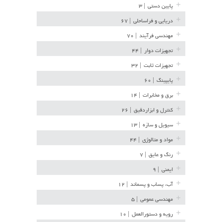
پایین دستی
| ۳
دریایی و فراساحلی
| ۶۷
مهندسی فرآیند
| ۷۰
تجهیزات دوار
| ۴۴
تجهیزات ثابت
| ۳۲
پایپینگ
| ۶۰
برق و مخابرات
| ۱۴
کنترل و ابزاردقیق
| ۲۶
سیویل و سازه
| ۱۳
مواد و متالوژی
| ۴۴
رنگ و عایق
| ۷
ایمنی
| ۹
آب، پساب و پسماند
| ۱۲
مهندسی عمومی
| ۵
رویه و دستورالعمل
| ۱۰