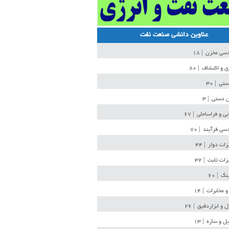
عناوین دانشی صنعت نفت
دسی مخزن
| ۱۸
ی و اکتشاف
| ۸۰
دستی
| ۳۰
ن دستی
| ۳
یی و فراساحلی
| ۶۷
سی فرآیند
| ۷۰
زات دوار
| ۴۴
زات ثابت
| ۳۲
ینگ
| ۶۰
و مخابرات
| ۱۴
ل و ابزاردقیق
| ۲۶
ل و سازه
| ۱۳