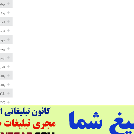
مواد
رنگ 
ایمن
آب، 
مهند
رویه
نرم 
کلیپ
پالا
پالا
GL
LPG
خط ل
مخاز
پترو