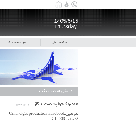
1405/5/15
Thursday
صفحه اصلی
دانش صنعت نفت
دانش صنعت نفت
هندبوک تولید نفت و گاز
۱۳۹۴/۱۲/۱۲
نام لاتین:Oil and gas production handbook
کد مطلب:GL-003