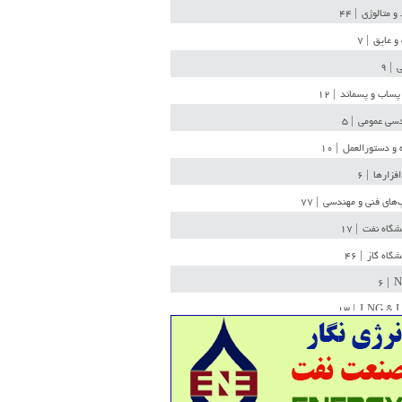
 و متالوژی
| ۴۴
و عایق
| ۷
ی
| ۹
پساب و پسماند
| ۱۲
سی عمومی
| ۵
 و دستورالعمل
| ۱۰
افزارها
| ۶
‌های فنی و مهندسی
| ۷۷
یشگاه نفت
| ۱۷
یشگاه گاز
| ۴۶
| ۶
N
| ۱۳
LNG & 
وله
| ۳۶
ن ذخیره
| ۱۵
شیمی
| ۱۴