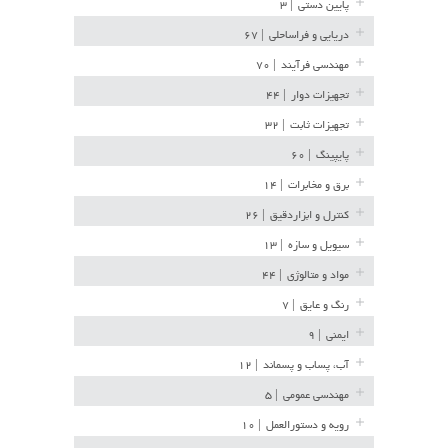
پایین دستی
| ۳
دریایی و فراساحلی
| ۶۷
مهندسی فرآیند
| ۷۰
تجهیزات دوار
| ۴۴
تجهیزات ثابت
| ۳۲
پایپینگ
| ۶۰
برق و مخابرات
| ۱۴
کنترل و ابزاردقیق
| ۲۶
سیویل و سازه
| ۱۳
مواد و متالوژی
| ۴۴
رنگ و عایق
| ۷
ایمنی
| ۹
آب، پساب و پسماند
| ۱۲
مهندسی عمومی
| ۵
رویه و دستورالعمل
| ۱۰