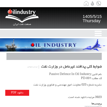
1405/5/15
Thursday
صنعت نفت ایران
ضوابط کلی پدافند غیرعامل در وزارت نفت
۱۳۹۴/۱۲/۱۳
نام لاتین:Passive Defence In Oil Industry
کد مطلب:PD-001
نشریه شماره 023 معاونت امور مهندسی و فناوری وزارت نفت
دانلود PDF
3923 مرتبه دانلود شده است.
برچسب‌ها